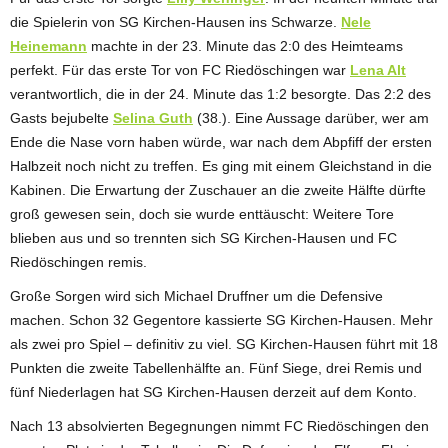
die Spielerin von SG Kirchen-Hausen ins Schwarze.
Nele
Heinemann
machte in der 23. Minute das 2:0 des Heimteams
perfekt. Für das erste Tor von FC Riedöschingen war
Lena Alt
verantwortlich, die in der 24. Minute das 1:2 besorgte. Das 2:2 des
Gasts bejubelte
Selina Guth
(38.). Eine Aussage darüber, wer am
Ende die Nase vorn haben würde, war nach dem Abpfiff der ersten
Halbzeit noch nicht zu treffen. Es ging mit einem Gleichstand in die
Kabinen. Die Erwartung der Zuschauer an die zweite Hälfte dürfte
groß gewesen sein, doch sie wurde enttäuscht: Weitere Tore
blieben aus und so trennten sich SG Kirchen-Hausen und FC
Riedöschingen remis.
Große Sorgen wird sich Michael Druffner um die Defensive
machen. Schon 32 Gegentore kassierte SG Kirchen-Hausen. Mehr
als zwei pro Spiel – definitiv zu viel. SG Kirchen-Hausen führt mit 18
Punkten die zweite Tabellenhälfte an. Fünf Siege, drei Remis und
fünf Niederlagen hat SG Kirchen-Hausen derzeit auf dem Konto.
Nach 13 absolvierten Begegnungen nimmt FC Riedöschingen den