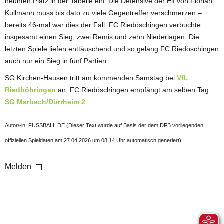
neunten Platz in der Tabelle ein. Die Defensive der Elf von Florian
Kullmann muss bis dato zu viele Gegentreffer verschmerzen –
bereits 46-mal war dies der Fall. FC Riedöschingen verbuchte
insgesamt einen Sieg, zwei Remis und zehn Niederlagen. Die
letzten Spiele liefen enttäuschend und so gelang FC Riedöschingen
auch nur ein Sieg in fünf Partien.
SG Kirchen-Hausen tritt am kommenden Samstag bei
VfL
Riedböhringen
an, FC Riedöschingen empfängt am selben Tag
SG Marbach/Dürrheim 2
.
Autor/-in: FUSSBALL.DE (Dieser Text wurde auf Basis der dem DFB vorliegenden
offiziellen Spieldaten am 27.04.2026 um 08:14 Uhr automatisch generiert)
Melden