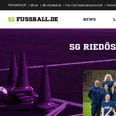
PROMATEUR
|
dfb.de
|
dfb-efootball.de
|
Fan Club Nationalmannschaft
|
Partner
FUSSBALL.DE
NEWS
L
SG RIEDÖ