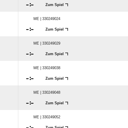

:

Zum Spiel
ME | 330249024

:

Zum Spiel
ME | 330249029

:

Zum Spiel
ME | 330249038

:

Zum Spiel
ME | 330249048

:

Zum Spiel
ME | 330249052

:

Zum Spiel