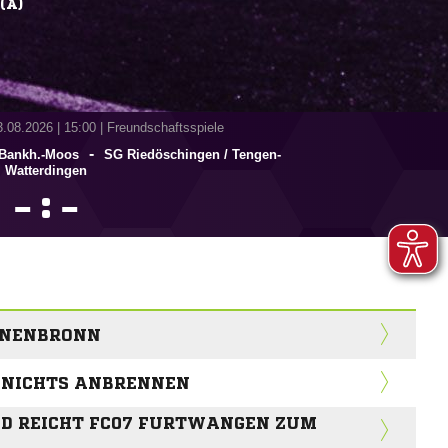
(A)
3.08.2026
|
15:00 | Freundschaftsspiele
-
/​Bankh.-Moos
SG Riedöschingen /​ Tengen-
Watterdingen
:


NNENBRONN
T NICHTS ANBRENNEN
LD REICHT FC07 FURTWANGEN ZUM