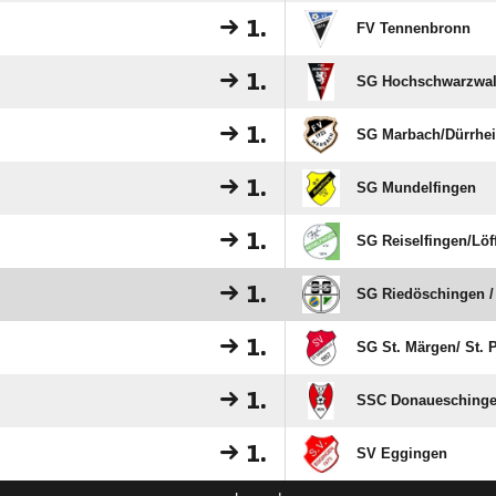
1.
FV Tennenbronn
1.
SG Hochschwarzwal
1.
SG Marbach/​Dürrhe
1.
SG Mundelfingen
1.
SG Reiselfingen/​Löf
1.
SG Riedöschingen /
1.
SG St. Märgen/​ St. 
1.
SSC Donauesching
1.
SV Eggingen