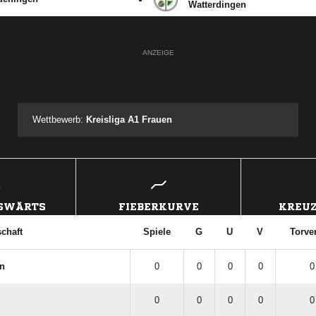
Watterdingen
ANZEIGE
Wettbewerb:
Kreisliga A1 Frauen
USWÄRTS
FIEBERKURVE
KREUZ
chaft
Spiele
G
U
V
Torve
n
0
0
0
0
0
0
0
0
0
0