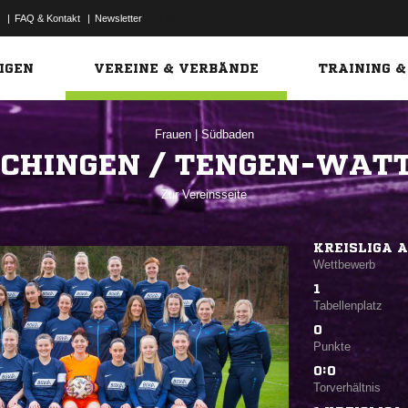
|
FAQ & Kontakt
|
Newsletter
Link
IGEN
VEREINE & VERBÄNDE
TRAINING &
Frauen
|
Südbaden
SCHINGEN / TENGEN-WAT
Zur Vereinsseite
KREISLIGA 
Wettbewerb
1
Tabellenplatz
0
Punkte
0:0
Torverhältnis