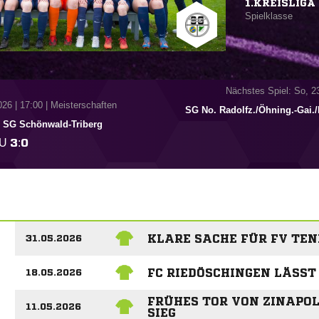
1.KREISLIGA 
Spielklasse
Nächstes Spiel: So, 2
026
|
17:00 | Meisterschaften
SG No. Radolfz./​Öhning.-Gai.
SG Schönwald-Triberg
U

:

KLARE SACHE FÜR FV TE
31.05.2026
FC RIEDÖSCHINGEN LÄSS
18.05.2026
FRÜHES TOR VON ZINAPO
11.05.2026
SIEG