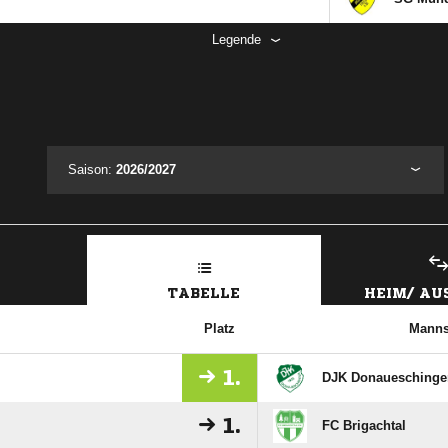
Legende
Saison:
2026/2027
TABELLE
HEIM/ A
Platz
Manns
1.
DJK Donaueschinge
1.
FC Brigachtal