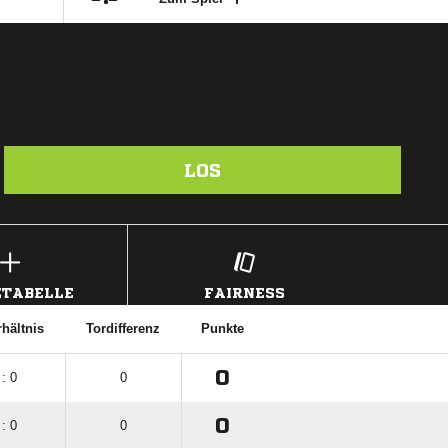
LOS
TABELLE
FAIRNESS
rhältnis
Tordifferenz
Punkte
0
 : 0
0
0
 : 0
0