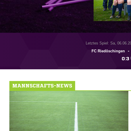
Letztes Spiel: Sa, 06.06.2
-
FC Riedöschingen

:

MANNSCHAFTS-NEWS