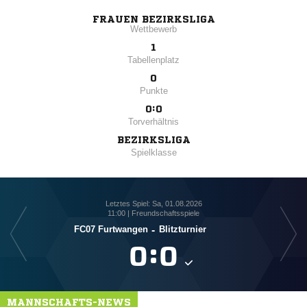
FRAUEN BEZIRKSLIGA
Wettbewerb
1
Tabellenplatz
0
Punkte
0:0
Torverhältnis
BEZIRKSLIGA
Spielklasse
Letztes Spiel: Sa, 01.08.2026
11:00 | Freundschaftsspiele
FC07 Furtwangen
-
Blitzturnier

:

MANNSCHAFTS-NEWS