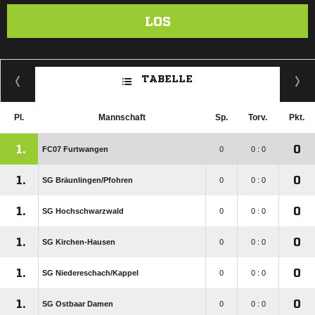
LOS
TABELLE
Pl.
Mannschaft
Sp.
Torv.
Pkt.
1.
0
FC07 Furtwangen
0
0 : 0
1.
0
SG Bräunlingen/​Pfohren
0
0 : 0
1.
0
SG Hochschwarzwald
0
0 : 0
1.
0
SG Kirchen-Hausen
0
0 : 0
1.
0
SG Niedereschach/​Kappel
0
0 : 0
1.
0
SG Ostbaar Damen
0
0 : 0