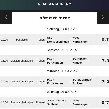
ALLE ANZEIGEN
HÖCHSTE SIEGE
Sonntag, 14.09.2025
SSC
FC07
:

:

19:00
Pokalspiel
Frauen
Donaueschingen
Furtwangen
Samstag, 31.05.2025
FC07
SG Kirchen-
:

:

15:00
Meisterschaftsspiel
Frauen
Furtwangen
Hausen
Mittwoch, 11.03.2026
FC07
SG St. Märgen/​
:

:

19:00
Freundschaftsspiel
Frauen
Furtwangen
St. Peter
Sonntag, 07.09.2025
SG St. Märgen/​
FC07
:

:

14:30
Freundschaftsspiel
Frauen
St. Peter
Furtwangen