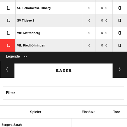
1.
0
SG Schönwald-Triberg
0
0 : 0
1.
0
SV Titisee 2
0
0 : 0
1.
0
VfB Mettenberg
0
0 : 0
1.
0
VfL Riedböhringen
0
0 : 0
Legende
KADER
Filter
Spieler
Einsätze
Tore
 