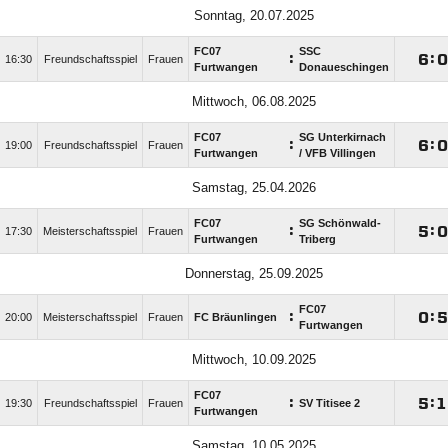
Sonntag, 20.07.2025
FC07
SSC
:

:

16:30
Freundschaftsspiel
Frauen
Furtwangen
Donaueschingen
Mittwoch, 06.08.2025
FC07
SG Unterkirnach
:

:

19:00
Freundschaftsspiel
Frauen
Furtwangen
/​ VFB Villingen
Samstag, 25.04.2026
FC07
SG Schönwald-
:

:

17:30
Meisterschaftsspiel
Frauen
Furtwangen
Triberg
Donnerstag, 25.09.2025
FC07
:

:

20:00
Meisterschaftsspiel
Frauen
FC Bräunlingen
Furtwangen
Mittwoch, 10.09.2025
FC07
:

:

19:30
Freundschaftsspiel
Frauen
SV Titisee 2
Furtwangen
Samstag, 10.05.2025