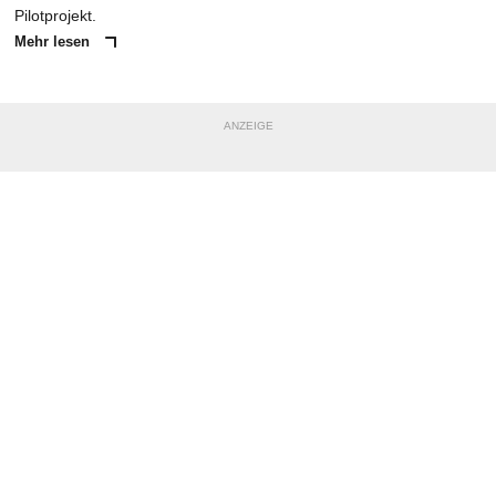
Pilotprojekt.
Mehr lesen
ANZEIGE
NACHRICHT SENDEN
* Pflichtfelder