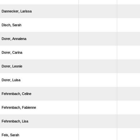
 
 
 
 
 
 
 
 
 
 