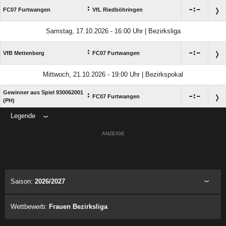
:

:

FC07 Furtwangen
VfL Riedböhringen
Samstag, 17.10.2026 - 16:00 Uhr | Bezirksliga
:

:

VfB Mettenberg
FC07 Furtwangen
Mittwoch, 21.10.2026 - 19:00 Uhr | Bezirkspokal
Gewinner aus Spiel 930062001
:

:

FC07 Furtwangen
(PH)
Legende
ANZEIGE
Saison:
2026/2027
Wettbewerb:
Frauen Bezirksliga