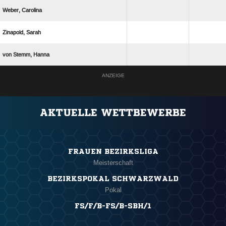
 
 
  
ANZEIGE
AKTUELLE WETTBEWERBE
FRAUEN BEZIRKSLIGA
Meisterschaft
BEZIRKSPOKAL SCHWARZWALD
Pokal
FS/F/B-FS/B-SBH/1