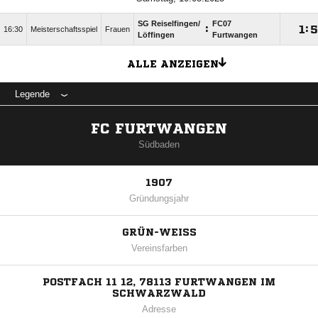
SG Reiselfingen/​
FC07
:

:

16:30
Meisterschaftsspiel
Frauen
Löffingen
Furtwangen
ALLE ANZEIGEN
Legende
FC FURTWANGEN
Südbaden
1907
Gründungsjahr
GRÜN-WEISS
Vereinsfarben
POSTFACH 11 12, 78113 FURTWANGEN IM
SCHWARZWALD
Adresse