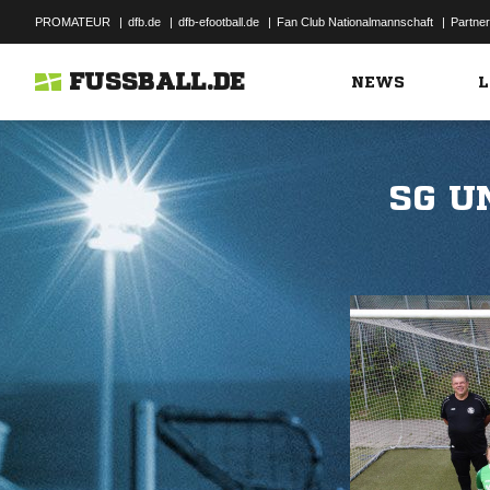
PROMATEUR
|
dfb.de
|
dfb-efootball.de
|
Fan Club Nationalmannschaft
|
Partner
FUSSBALL.DE
NEWS
L
SG U