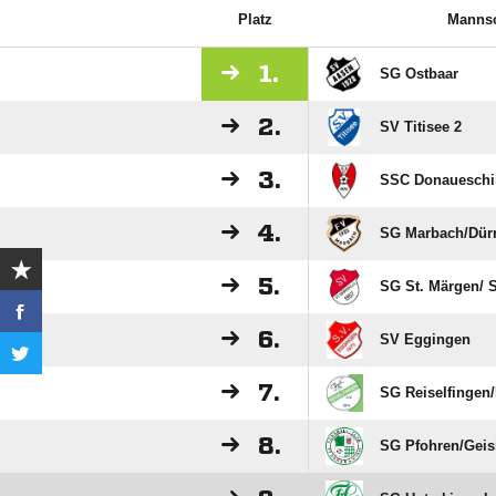
Platz
Mannsc
1.
SG Ostbaar
2.
SV Titisee 2
3.
SSC Donaueschi
4.
SG Marbach/​Dür
5.
SG St. Märgen/​ S
6.
SV Eggingen
7.
SG Reiselfingen/
8.
SG Pfohren/​Gei