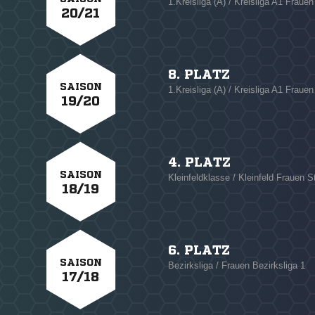
1.Kreisliga (A) / Kreisliga A1 Frauen
20/21
8. PLATZ
SAISON
1.Kreisliga (A) / Kreisliga A1 Frauen
19/20
4. PLATZ
SAISON
Kleinfeldklasse / Kleinfeld Frauen St
18/19
6. PLATZ
SAISON
Bezirksliga / Frauen Bezirksliga 1
17/18