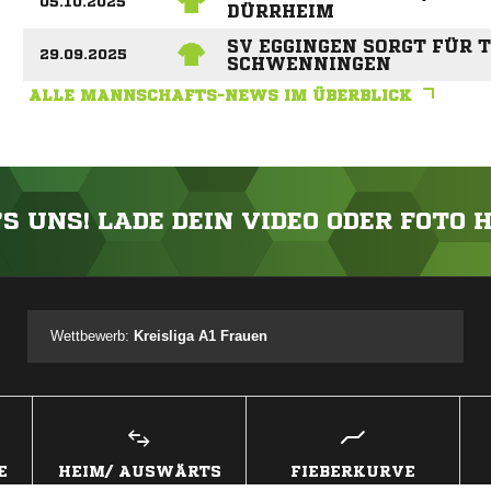
05.10.2025
DÜRRHEIM
SV EGGINGEN SORGT FÜR 
29.09.2025
SCHWENNINGEN
ALLE MANNSCHAFTS-NEWS IM ÜBERBLICK
'S UNS! LADE DEIN VIDEO ODER FOTO 
ANZEIGE
Wettbewerb:
Kreisliga A1 Frauen
E
HEIM/ AUSWÄRTS
FIEBERKURVE