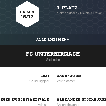
3. PLATZ
SAISON
Kleinfeldklasse / Kleinfeld Frauen St
16/17
ALLE ANZEIGEN
FC UNTERKIRNACH
Südbaden
1921
GRÜN-WEISS
Gründungsjahr
Vereinsfarben
GEORGEN IM SCHWARZWALD
ALEXANDER STOCKBURG
Adresse
Ansprechpartner