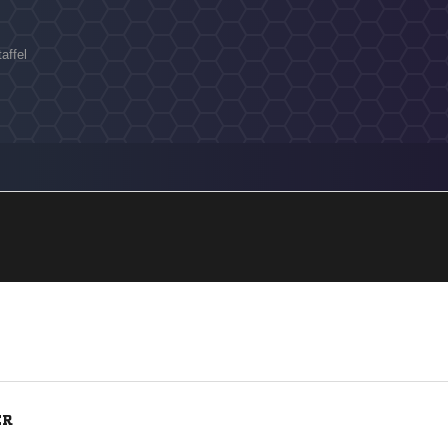
affel
ER