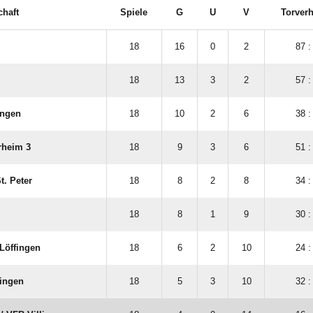
haft
Spiele
G
U
V
Torverh
18
16
0
2
87 :
18
13
3
2
57 :
ngen
18
10
2
6
38 :
rheim 3
18
9
3
6
51 :
t. Peter
18
8
2
8
34 :
18
8
1
9
30 :
​Löffingen
18
6
2
10
24 :
singen
18
5
3
10
32 :