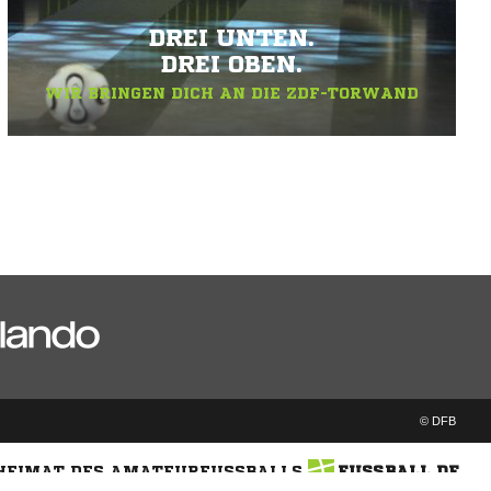
DREI UNTEN.
DREI OBEN.
WIR BRINGEN DICH AN DIE ZDF-TORWAND
© DFB
 HEIMAT DES AMATEURFUSSBALLS
FUSSBALL.DE