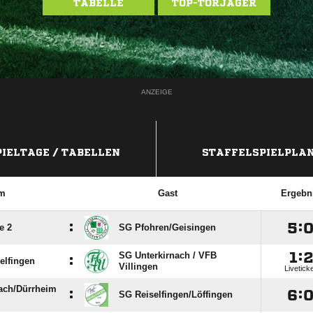
TABELLE
TOP-TORJÄGER
ANZEIGE
PIELTAGE / TABELLEN
STAFFELSPIELPLA
m
Gast
Ergebn
:

:
e 2
SG Pfohren/​Geisingen

:
SG Unterkirnach /​ VFB
:
elfingen
Villingen
Livetick
ch/​Dürrheim
:

:
SG Reiselfingen/​Löffingen