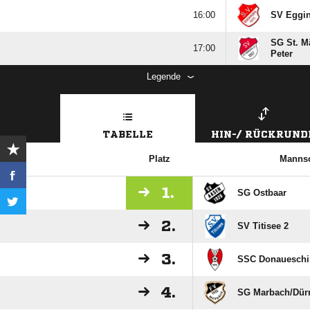

SV Eggi
SG St. Mä

Peter
Legende
TABELLE
HIN-/ RÜCKRUND
Platz
Mannsc
1.
SG Ostbaar
2.
SV Titisee 2
3.
SSC Donaueschi
4.
SG Marbach/​Dür