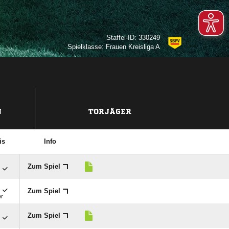
Staffel-ID: 330249
Spielklasse: Frauen Kreisliga A
N
TORJÄGER
is
Info

Zum Spiel

Zum Spiel
er

Zum Spiel