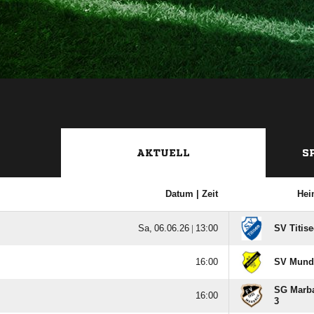
AKTUELL
S
Datum |
Zeit
Hei
  |

SV Titise

SV Mund
SG Marba

3