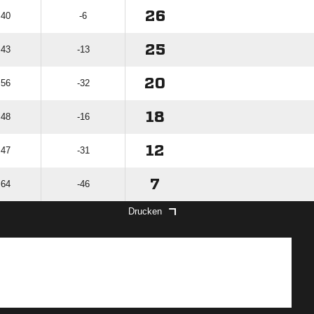
26
 40
-6
25
 43
-13
20
 56
-32
18
 48
-16
12
 47
-31
7
 64
-46
Drucken