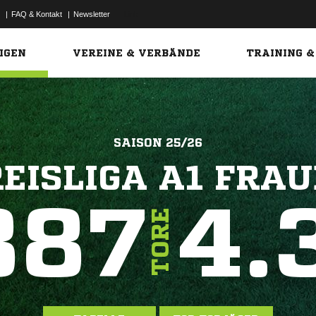
|
FAQ & Kontakt
|
Newsletter
Link
IGEN
VEREINE & VERBÄNDE
TRAINING &
SAISON 25/26
EISLIGA A1 FRA
387
4.
TORE