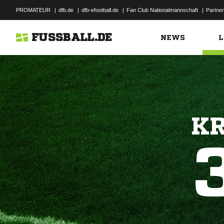
PROMATEUR
|
dfb.de
|
dfb-efootball.de
|
Fan Club Nationalmannschaft
|
Partner
FUSSBALL.DE
NEWS
L
KR