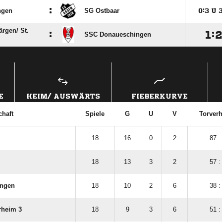
:
ngen
SG Ostbaar

:

U
rgen/​ St.
:

:
SSC Donaueschingen
ANZEIGE
E
HEIM/ AUSWÄRTS
FIEBERKURVE
haft
Spiele
G
U
V
Torverh
18
16
0
2
87 :
18
13
3
2
57 :
ngen
18
10
2
6
38 :
rheim 3
18
9
3
6
51 :