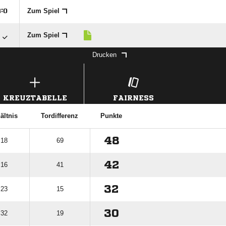
Zum Spiel

:


Zum Spiel
Drucken
KREUZTABELLE
FAIRNESS
ältnis
Tordifferenz
Punkte
48
 18
69
42
 16
41
32
 23
15
30
 32
19