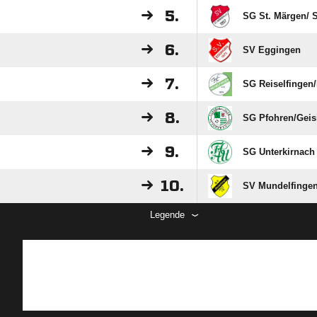
5.
SG St. Märgen/​ S
6.
SV Eggingen
7.
SG Reiselfingen/
8.
SG Pfohren/​Gei
9.
SG Unterkirnach 
10.
SV Mundelfinge
Legende