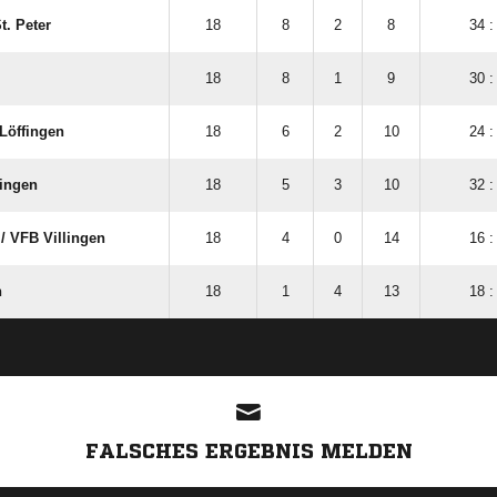
t. Peter
18
8
2
8
34 :
18
8
1
9
30 :
​Löffingen
18
6
2
10
24 :
singen
18
5
3
10
32 :
/​ VFB Villingen
18
4
0
14
16 :
n
18
1
4
13
18 :
ANZEIGE
FALSCHES ERGEBNIS MELDEN