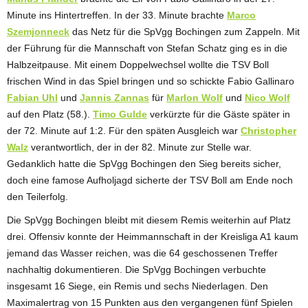
Minute ins Hintertreffen. In der 33. Minute brachte
Marco
Szemjonneck
das Netz für die SpVgg Bochingen zum Zappeln. Mit
der Führung für die Mannschaft von Stefan Schatz ging es in die
Halbzeitpause. Mit einem Doppelwechsel wollte die TSV Boll
frischen Wind in das Spiel bringen und so schickte Fabio Gallinaro
Fabian Uhl
und
Jannis Zannas
für
Marlon Wolf
und
Nico Wolf
auf den Platz (58.).
Timo Gulde
verkürzte für die Gäste später in
der 72. Minute auf 1:2. Für den späten Ausgleich war
Christopher
Walz
verantwortlich, der in der 82. Minute zur Stelle war.
Gedanklich hatte die SpVgg Bochingen den Sieg bereits sicher,
doch eine famose Aufholjagd sicherte der TSV Boll am Ende noch
den Teilerfolg.
Die SpVgg Bochingen bleibt mit diesem Remis weiterhin auf Platz
drei. Offensiv konnte der Heimmannschaft in der Kreisliga A1 kaum
jemand das Wasser reichen, was die 64 geschossenen Treffer
nachhaltig dokumentieren. Die SpVgg Bochingen verbuchte
insgesamt 16 Siege, ein Remis und sechs Niederlagen. Den
Maximalertrag von 15 Punkten aus den vergangenen fünf Spielen