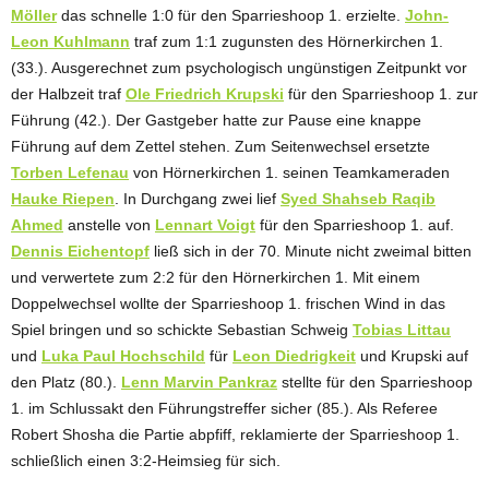
Möller
das schnelle 1:0 für den Sparrieshoop 1. erzielte.
John-
Leon Kuhlmann
traf zum 1:1 zugunsten des Hörnerkirchen 1.
(33.). Ausgerechnet zum psychologisch ungünstigen Zeitpunkt vor
der Halbzeit traf
Ole Friedrich Krupski
für den Sparrieshoop 1. zur
Führung (42.). Der Gastgeber hatte zur Pause eine knappe
Führung auf dem Zettel stehen. Zum Seitenwechsel ersetzte
Torben Lefenau
von Hörnerkirchen 1. seinen Teamkameraden
Hauke Riepen
. In Durchgang zwei lief
Syed Shahseb Raqib
Ahmed
anstelle von
Lennart Voigt
für den Sparrieshoop 1. auf.
Dennis Eichentopf
ließ sich in der 70. Minute nicht zweimal bitten
und verwertete zum 2:2 für den Hörnerkirchen 1. Mit einem
Doppelwechsel wollte der Sparrieshoop 1. frischen Wind in das
Spiel bringen und so schickte Sebastian Schweig
Tobias Littau
und
Luka Paul Hochschild
für
Leon Diedrigkeit
und Krupski auf
den Platz (80.).
Lenn Marvin Pankraz
stellte für den Sparrieshoop
1. im Schlussakt den Führungstreffer sicher (85.). Als Referee
Robert Shosha die Partie abpfiff, reklamierte der Sparrieshoop 1.
schließlich einen 3:2-Heimsieg für sich.