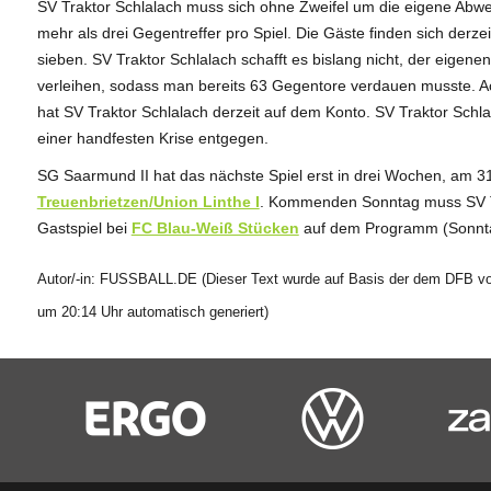
SV Traktor Schlalach muss sich ohne Zweifel um die eigene Abw
mehr als drei Gegentreffer pro Spiel. Die Gäste finden sich derze
sieben. SV Traktor Schlalach schafft es bislang nicht, der eigenen
verleihen, sodass man bereits 63 Gegentore verdauen musste. A
hat SV Traktor Schlalach derzeit auf dem Konto. SV Traktor Schlala
einer handfesten Krise entgegen.
SG Saarmund II hat das nächste Spiel erst in drei Wochen, am 
Treuenbrietzen/Union Linthe I
. Kommenden Sonntag muss SV Tra
Gastspiel bei
FC Blau-Weiß Stücken
auf dem Programm (Sonnta
Autor/-in: FUSSBALL.DE (Dieser Text wurde auf Basis der dem DFB vorl
um 20:14 Uhr automatisch generiert)