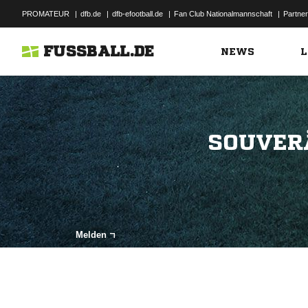
PROMATEUR
|
dfb.de
|
dfb-efootball.de
|
Fan Club Nationalmannschaft
|
Partner
FUSSBALL.DE
NEWS
L
SOUVER
Melden