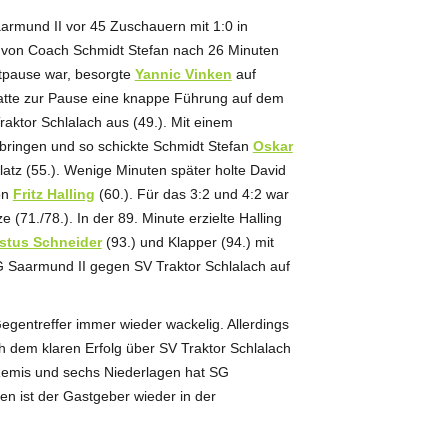
rmund II vor 45 Zuschauern mit 1:0 in
 von Coach Schmidt Stefan nach 26 Minuten
itpause war, besorgte
Yannic Vinken
auf
hatte zur Pause eine knappe Führung auf dem
raktor Schlalach aus (49.). Mit einem
 bringen und so schickte Schmidt Stefan
Oskar
atz (55.). Wenige Minuten später holte David
on
Fritz Halling
(60.). Für das 3:2 und 4:2 war
 (71./78.). In der 89. Minute erzielte Halling
stus Schneider
(93.) und Klapper (94.) mit
G Saarmund II gegen SV Traktor Schlalach auf
egentreffer immer wieder wackelig. Allerdings
ch dem klaren Erfolg über SV Traktor Schlalach
r Remis und sechs Niederlagen hat SG
n ist der Gastgeber wieder in der