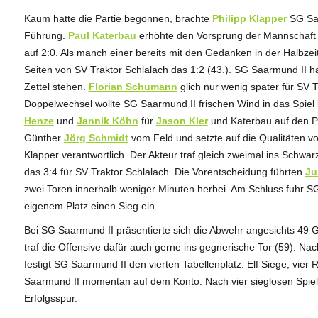
Kaum hatte die Partie begonnen, brachte
Philipp Klapper
SG Saa
Führung.
Paul Katerbau
erhöhte den Vorsprung der Mannschaft
auf 2:0. Als manch einer bereits mit den Gedanken in der Halbze
Seiten von SV Traktor Schlalach das 1:2 (43.). SG Saarmund II 
Zettel stehen.
Florian Schumann
glich nur wenig später für SV T
Doppelwechsel wollte SG Saarmund II frischen Wind in das Spiel
Henze
und
Jannik Köhn
für
Jason Kler
und Katerbau auf den Pl
Günther
Jörg Schmidt
vom Feld und setzte auf die Qualitäten v
Klapper verantwortlich. Der Akteur traf gleich zweimal ins Schwarze
das 3:4 für SV Traktor Schlalach. Die Vorentscheidung führten
Ju
zwei Toren innerhalb weniger Minuten herbei. Am Schluss fuhr S
eigenem Platz einen Sieg ein.
Bei SG Saarmund II präsentierte sich die Abwehr angesichts 49 G
traf die Offensive dafür auch gerne ins gegnerische Tor (59). Na
festigt SG Saarmund II den vierten Tabellenplatz. Elf Siege, vie
Saarmund II momentan auf dem Konto. Nach vier sieglosen Spiele
Erfolgsspur.