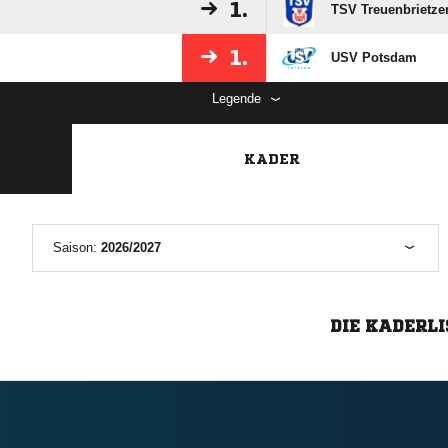
1.
TSV Treuenbrietze
1.
USV Potsdam
Legende
KADER
Saison:
2026/2027
DIE KADERLI