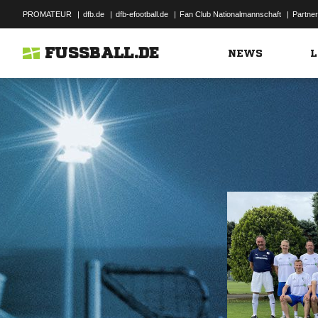
PROMATEUR
|
dfb.de
|
dfb-efootball.de
|
Fan Club Nationalmannschaft
|
Partner
FUSSBALL.DE
NEWS
L