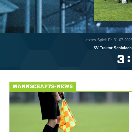
Letztes Spiel: Fr, 31.07.202
SV Traktor Schlalach
:

MANNSCHAFTS-NEWS