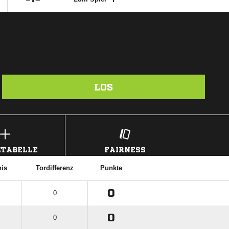
LOS
TABELLE
FAIRNESS
nis
Tordifferenz
Punkte
0
0
0
0