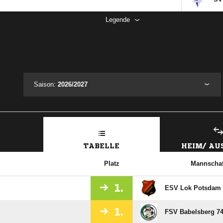
Legende
Saison:
2026/2027
TABELLE
HEIM/ A
Platz
Mannschaf
1.
ESV Lok Potsdam
1.
FSV Babelsberg 74 