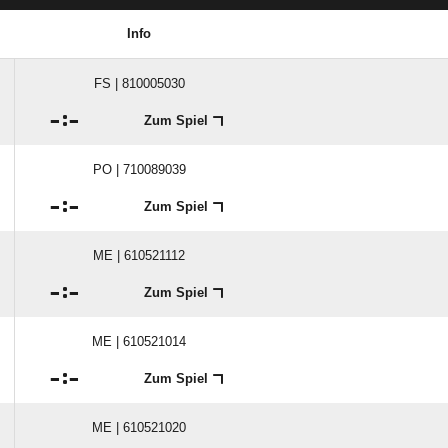
Info
FS | 810005030

:

Zum Spiel
PO | 710089039

:

Zum Spiel
ME | 610521112

:

Zum Spiel
ME | 610521014

:

Zum Spiel
ME | 610521020