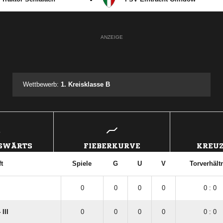
ANZEIGE
Wettbewerb:
1. Kreisklasse B
USWÄRTS
FIEBERKURVE
KREUZ
t
Spiele
G
U
V
Torverhält
0
0
0
0
0 : 0
III
0
0
0
0
0 : 0