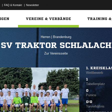
|
FAQ & Kontakt
|
Newsletter
Link
IGEN
VEREINE & VERBÄNDE
TRAINING &
Herren
|
Brandenburg
SV TRAKTOR SCHLALACH
Zur Vereinsseite
1. KREISKLA
Wettbewerb
1
Tabellenplatz
0
Punkte
0:0
Torverhältnis