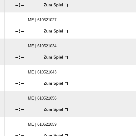

:

Zum Spiel
ME | 610521027

:

Zum Spiel
ME | 610521034

:

Zum Spiel
ME | 610521043

:

Zum Spiel
ME | 610521056

:

Zum Spiel
ME | 610521059

:

Zum Spiel