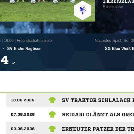
1.KREISKLA
Spielklasse
6
|
19:00 | Freundschaftsspiele
Nächstes Spiel: So, 0
-
SV Eiche Ragösen
SG Blau-Weiß B

SV TRAKTOR SCHLALACH 
13.06.2026
HEIDARI GLÄNZT ALS DRE
07.06.2026
ERNEUTER PATZER DER T
02.06.2026