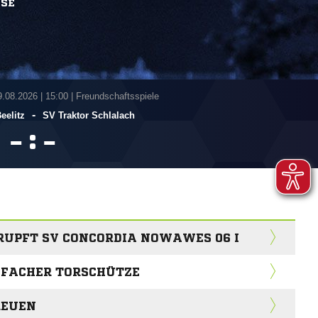
SSE
9.08.2026
|
15:00 | Freundschaftsspiele
-
eelitz
SV Traktor Schlalach
:


RUPFT SV CONCORDIA NOWAWES 06 I
IFACHER TORSCHÜTZE
REUEN