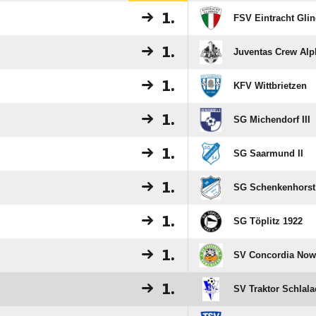
1.
FSV Eintracht Gli
1.
Juventas Crew Alp
1.
KFV Wittbrietzen
1.
SG Michendorf III
1.
SG Saarmund II
1.
SG Schenkenhorst
1.
SG Töplitz 1922
1.
SV Concordia Now
1.
SV Traktor Schlala