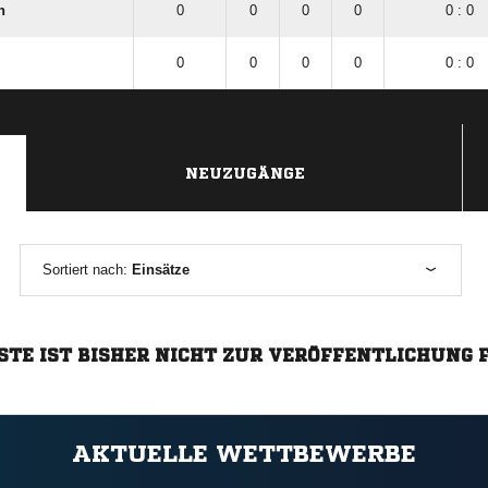
n
0
0
0
0
0 : 0
0
0
0
0
0 : 0
NEUZUGÄNGE
Sortiert nach:
Einsätze
STE IST BISHER NICHT ZUR VERÖFFENTLICHUNG 
AKTUELLE WETTBEWERBE