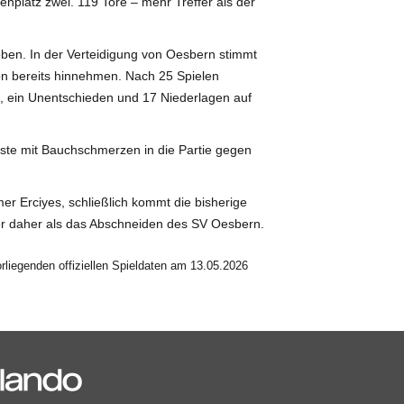
enplatz zwei. 119 Tore – mehr Treffer als der
oben. In der Verteidigung von Oesbern stimmt
son bereits hinnehmen. Nach 25 Spielen
, ein Unentschieden und 17 Niederlagen auf
 Gäste mit Bauchschmerzen in die Partie gegen
er Erciyes, schließlich kommt die bisherige
cher daher als das Abschneiden des SV Oesbern.
liegenden offiziellen Spieldaten am 13.05.2026