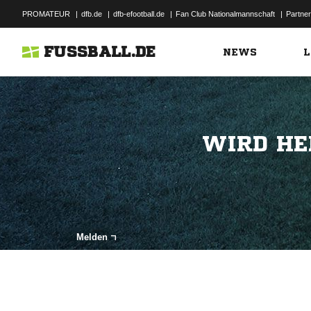
PROMATEUR
|
dfb.de
|
dfb-efootball.de
|
Fan Club Nationalmannschaft
|
Partner
FUSSBALL.DE
NEWS
L
WIRD HE
Melden