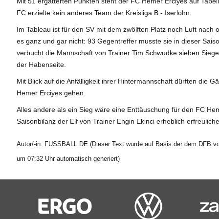
Mit 51 ergatterten Punkten steht der FC Hemer Erciyes auf Tabell
FC erzielte kein anderes Team der Kreisliga B - Iserlohn.
Im Tableau ist für den SV mit dem zwölften Platz noch Luft nach 
es ganz und gar nicht: 93 Gegentreffer musste sie in dieser Sai
verbucht die Mannschaft von Trainer Tim Schwudke sieben Siege
der Habenseite.
Mit Blick auf die Anfälligkeit ihrer Hintermannschaft dürften die
Hemer Erciyes gehen.
Alles andere als ein Sieg wäre eine Enttäuschung für den FC Hem
Saisonbilanz der Elf von Trainer Engin Ekinci erheblich erfreuli
Autor/-in: FUSSBALL.DE (Dieser Text wurde auf Basis der dem DFB vor
um 07:32 Uhr automatisch generiert)