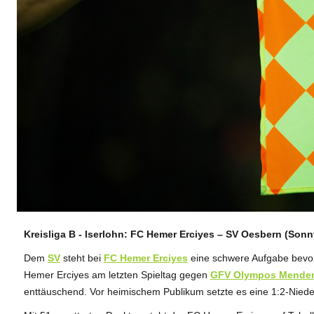
Kreisliga B - Iserlohn: FC Hemer Erciyes – SV Oesbern (Sonn
ANZEIGE
Dem
SV
steht bei
FC Hemer Erciyes
eine schwere Aufgabe bevor.
Hemer Erciyes am letzten Spieltag gegen
GFV Olympos Mende
enttäuschend. Vor heimischem Publikum setzte es eine 1:2-Nied