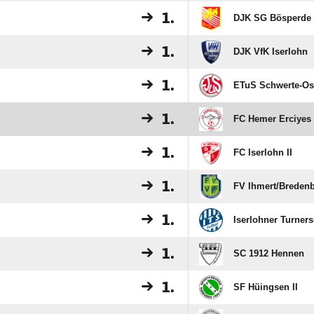
1.
DJK SG Bösperde
1.
DJK VfK Iserlohn
1.
ETuS Schwerte-Os
1.
FC Hemer Erciyes
1.
FC Iserlohn II
1.
FV Ihmert/​Breden
1.
Iserlohner Turners
1.
SC 1912 Hennen
1.
SF Hüingsen II