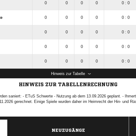
0
0
0
0
0 : 0
te
0
0
0
0
0 : 0
0
0
0
0
0 : 0
0
0
0
0
0 : 0
0
0
0
0
0 : 0
Hinweis zur Tabelle
HINWEIS ZUR TABELLENRECHNUNG
rden saniert: - ETuS Schwerte - Nutzung ab dem 13.09.2026 geplant. - Ihmer
11.2026 gerechnet. Einige Spiele wurden daher im Heimrecht der Hin- und Rü
NEUZUGÄNGE