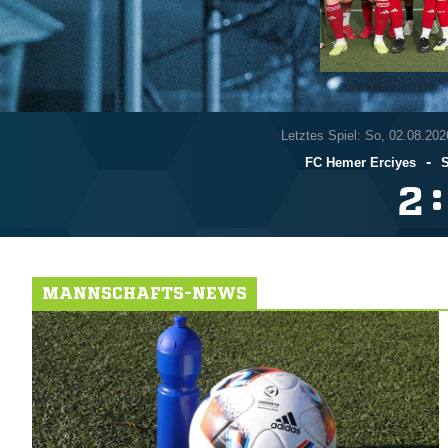
Letztes Spiel: So, 02.08.202
-
FC Hemer Erciyes
S
:

MANNSCHAFTS-NEWS