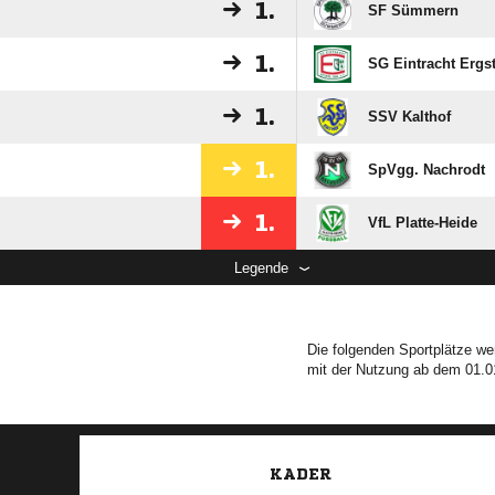
1.
SF Sümmern
1.
SG Eintracht Ergs
1.
SSV Kalthof
1.
SpVgg. Nachrodt
1.
VfL Platte-Heide
Legende
Die folgenden Sportplätze we
mit der Nutzung ab dem 01.0
KADER