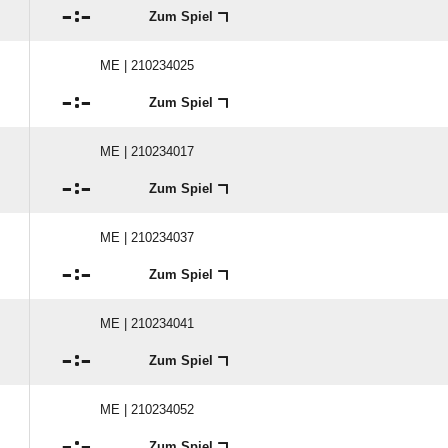

:

Zum Spiel
ME | 210234025

:

Zum Spiel
ME | 210234017

:

Zum Spiel
ME | 210234037

:

Zum Spiel
ME | 210234041

:

Zum Spiel
ME | 210234052

:

Zum Spiel