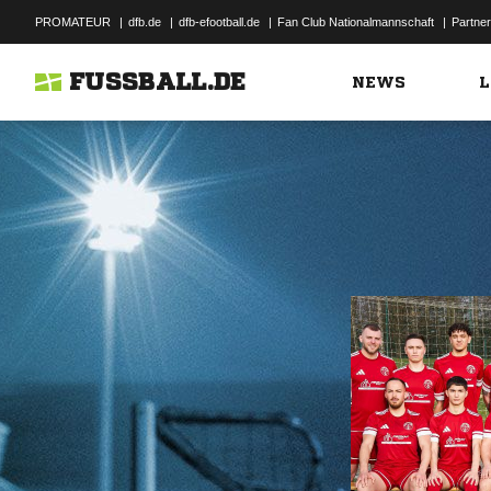
PROMATEUR
|
dfb.de
|
dfb-efootball.de
|
Fan Club Nationalmannschaft
|
Partner
FUSSBALL.DE
NEWS
L