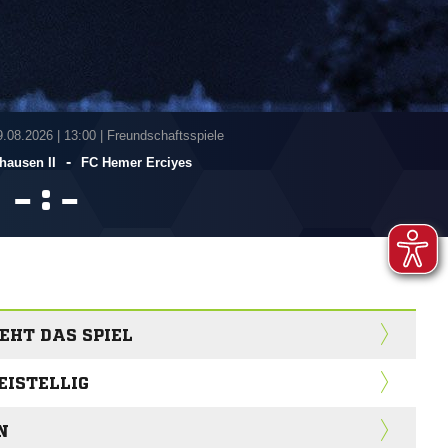
9.08.2026
|
13:00 | Freundschaftsspiele
-
hausen II
FC Hemer Erciyes
:


EHT DAS SPIEL
EISTELLIG
N