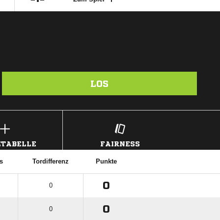
LOS
TABELLE
FAIRNESS
s
Tordifferenz
Punkte
0
0
0
0