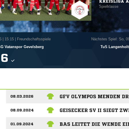
KREISLIGA A
Spielklasse
6
|
15:15 | Freundschaftsspiele
Nächstes Spiel: So, 0
G Vatanspor Gevelsberg
TuS Langenholt

GFV OLYMPOS MENDEN DR
08.03.2026
GEISECKER SV II SIEGT ZW
08.09.2024
BAS LEITET DIE WENDE EI
01.09.2024