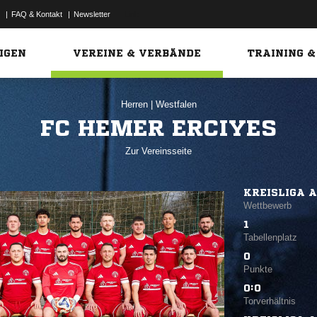
|
FAQ & Kontakt
|
Newsletter
Link
IGEN
VEREINE & VERBÄNDE
TRAINING &
Herren
|
Westfalen
FC HEMER ERCIYES
Zur Vereinsseite
KREISLIGA A
Wettbewerb
1
Tabellenplatz
0
Punkte
0:0
Torverhältnis