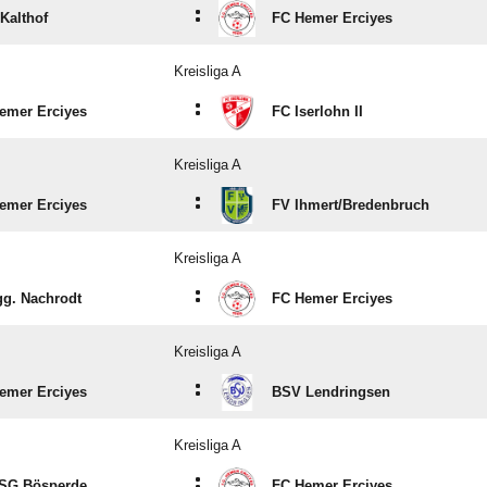
:
Kalthof
FC Hemer Erciyes
Kreisliga A
:
emer Erciyes
FC Iserlohn II
Kreisliga A
:
emer Erciyes
FV Ihmert/​Bredenbruch
Kreisliga A
:
g. Nachrodt
FC Hemer Erciyes
Kreisliga A
:
emer Erciyes
BSV Lendringsen
Kreisliga A
:
SG Bösperde
FC Hemer Erciyes