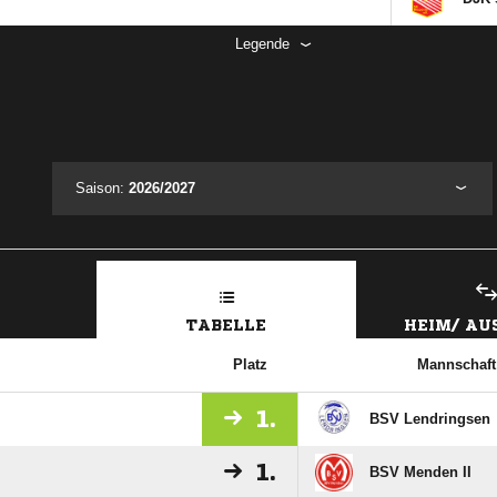
Legende
Saison:
2026/2027
TABELLE
HEIM/ A
Platz
Mannschaft
1.
BSV Lendringsen
1.
BSV Menden II