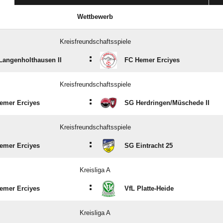
Wettbewerb
Kreisfreundschaftsspiele
:
Langenholthausen II
FC Hemer Erciyes
Kreisfreundschaftsspiele
:
emer Erciyes
SG Herdringen/​Müschede II
Kreisfreundschaftsspiele
:
emer Erciyes
SG Eintracht 25
Kreisliga A
:
emer Erciyes
VfL Platte-Heide
Kreisliga A