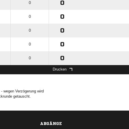
0
0
0
0
0
0
0
0
0
0
Drucken
t - wegen Verzögerung wird
ckrunde getauscht.
ABGÄNGE