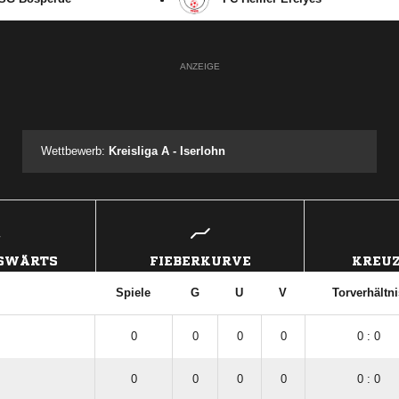
ANZEIGE
Wettbewerb:
Kreisliga A - Iserlohn
USWÄRTS
FIEBERKURVE
KREUZ
Spiele
G
U
V
Torverhältni
0
0
0
0
0 : 0
0
0
0
0
0 : 0