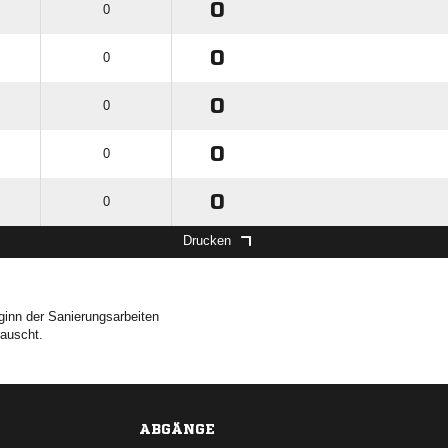
0
0
0
0
0
0
0
0
0
0
0
0
Drucken
eginn der Sanierungsarbeiten
tauscht.