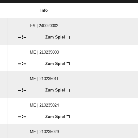
MANNSCHAFTSSPIELPLAN
Info
FS | 240020002

:

Zum Spiel
ME | 210235003

:

Zum Spiel
ME | 210235011

:

Zum Spiel
ME | 210235024

:

Zum Spiel