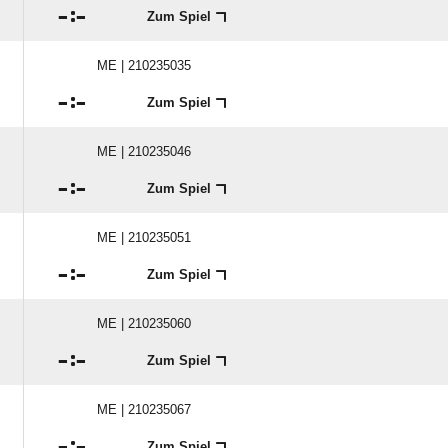
ME | 210235029

:

Zum Spiel
ME | 210235035

:

Zum Spiel
ME | 210235046

:

Zum Spiel
ME | 210235051

:

Zum Spiel
ME | 210235060

:

Zum Spiel