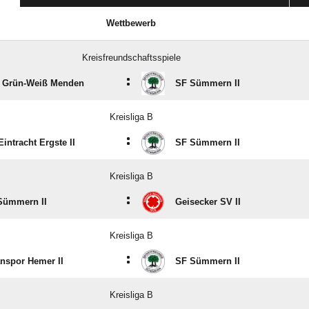
LETZTE SPIELE
Wettbewerb
Kreisfreundschaftsspiele
:
 Grün-Weiß Menden
SF Sümmern II
Kreisliga B
:
intracht Ergste II
SF Sümmern II
Kreisliga B
:
Sümmern II
Geisecker SV II
Kreisliga B
:
anspor Hemer II
SF Sümmern II