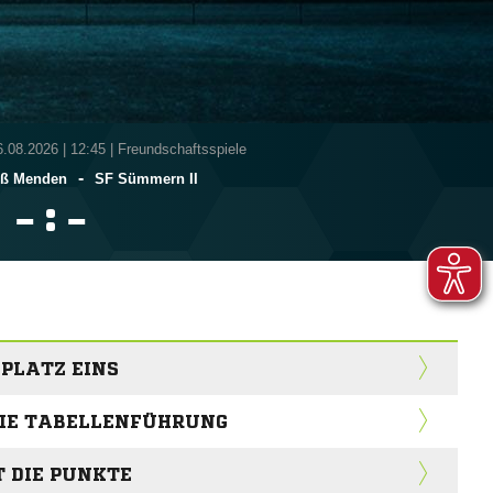
6.08.2026
|
12:45 | Freundschaftsspiele
-
iß Menden
SF Sümmern II
:


 PLATZ EINS
 DIE TABELLENFÜHRUNG
 DIE PUNKTE