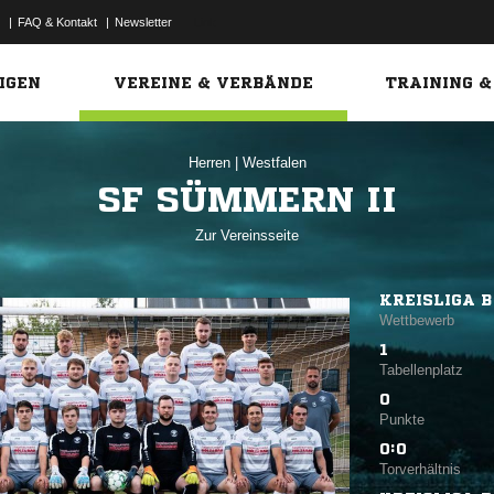
|
FAQ & Kontakt
|
Newsletter
Link
IGEN
VEREINE & VERBÄNDE
TRAINING &
Herren
|
Westfalen
SF SÜMMERN II
Zur Vereinsseite
KREISLIGA B
Wettbewerb
1
Tabellenplatz
0
Punkte
0:0
Torverhältnis