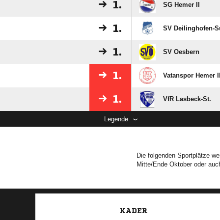
1.
SG Eintracht Ergst
1.
SG Hemer II
1.
SV Deilinghofen-
1.
SV Oesbern
1.
Vatanspor Hemer I
1.
VfR Lasbeck-St.
Legende
Die folgenden Sportplätze wer
Mitte/Ende Oktober oder auch