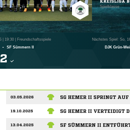
KREISLIGA B
Spielklasse
6
|
19:30 | Freundschaftsspiele
Nächstes Spiel: So, 1
-
SF Sümmern II
DJK Grün-We

SG HEMER II SPRINGT AUF
03.05.2026
SG HEMER II VERTEIDIGT
19.10.2025
SF SÜMMERN II ENTFÜHRT
13.04.2025