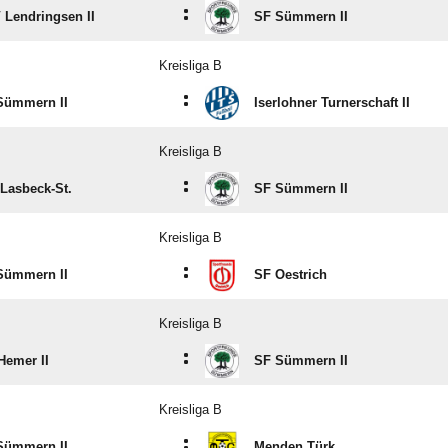
Kreisliga B
:
 Lendringsen II
SF Sümmern II
Kreisliga B
:
Sümmern II
Iserlohner Turnerschaft II
Kreisliga B
:
 Lasbeck-St.
SF Sümmern II
Kreisliga B
:
Sümmern II
SF Oestrich
Kreisliga B
:
Hemer II
SF Sümmern II