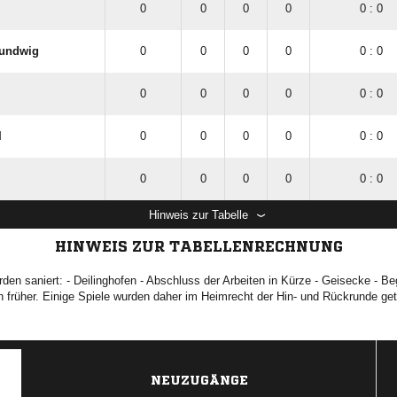
e II
0
0
0
0
0 : 0
0
0
0
0
0 : 0
Sundwig
0
0
0
0
0 : 0
0
0
0
0
0 : 0
I
0
0
0
0
0 : 0
0
0
0
0
0 : 0
Hinweis zur Tabelle
HINWEIS ZUR TABELLENRECHNUNG
den saniert: - Deilinghofen - Abschluss der Arbeiten in Kürze - Geisecke - B
 früher. Einige Spiele wurden daher im Heimrecht der Hin- und Rückrunde ge