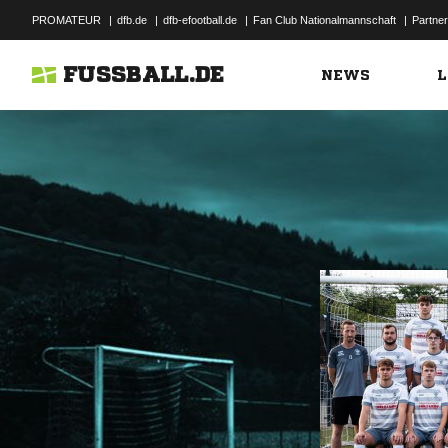
PROMATEUR
|
dfb.de
|
dfb-efootball.de
|
Fan Club Nationalmannschaft
|
Partner
FUSSBALL.DE
NEWS
L