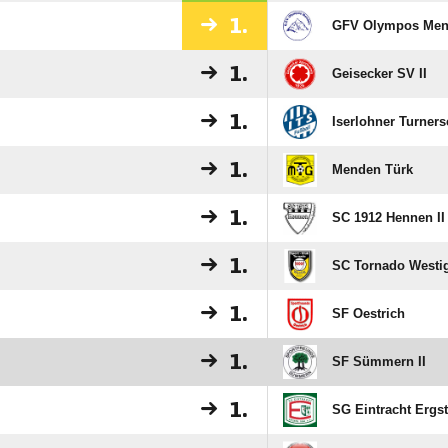
1.
BSV Lendringsen I
1.
GFV Olympos Me
1.
Geisecker SV II
1.
Iserlohner Turnersc
1.
Menden Türk
1.
SC 1912 Hennen II
1.
SC Tornado Westi
1.
SF Oestrich
1.
SF Sümmern II