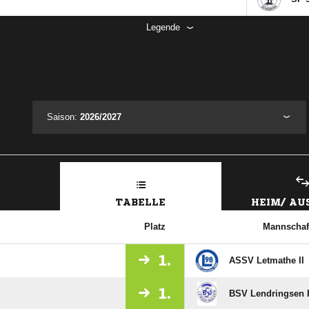
So, 11.10.26 |
13:00
SF 
Legende
Saison:
2026/2027
TABELLE
HEIM/ A
Platz
Mannschaf
1.
ASSV Letmathe II