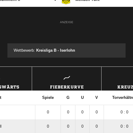
Kreisliga B
:
Sümmern II
Menden Türk
ANZEIGE
Wettbewerb:
Kreisliga B - Iserlohn
USWÄRTS
FIEBERKURVE
KREUZ
t
Spiele
G
U
V
Torverhältn
0
0
0
0
0 : 0