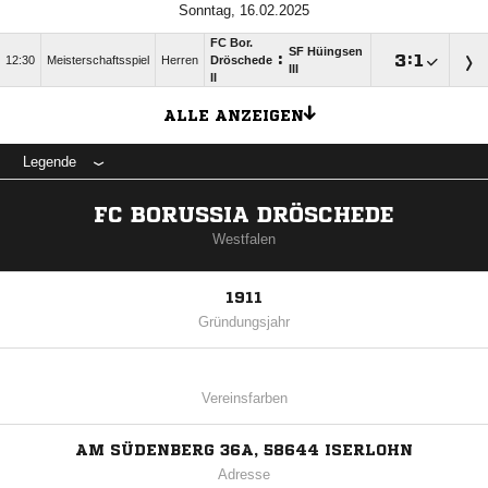
Sonntag, 16.02.2025
FC Bor.
SF Hüingsen
:

:

12:30
Meisterschaftsspiel
Herren
Dröschede
III
II
ALLE ANZEIGEN
Legende
FC BORUSSIA DRÖSCHEDE
Westfalen
1911
Gründungsjahr
Vereinsfarben
AM SÜDENBERG 36A, 58644 ISERLOHN
Adresse