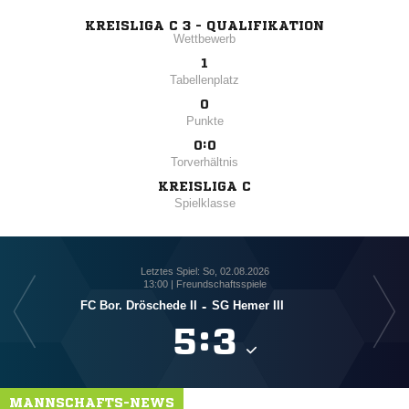
KREISLIGA C 3 - QUALIFIKATION
Wettbewerb
1
Tabellenplatz
0
Punkte
0:0
Torverhältnis
KREISLIGA C
Spielklasse
Letztes Spiel: So, 02.08.2026
13:00 | Freundschaftsspiele
FC Bor. Dröschede II
-
SG Hemer III

:

MANNSCHAFTS-NEWS