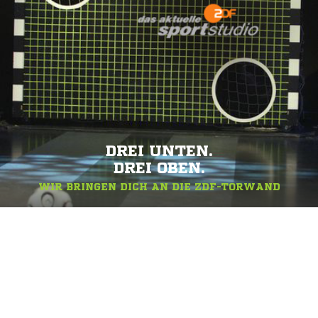
DREI UNTEN.
DREI OBEN.
WIR BRINGEN DICH AN DIE ZDF-TORWAND