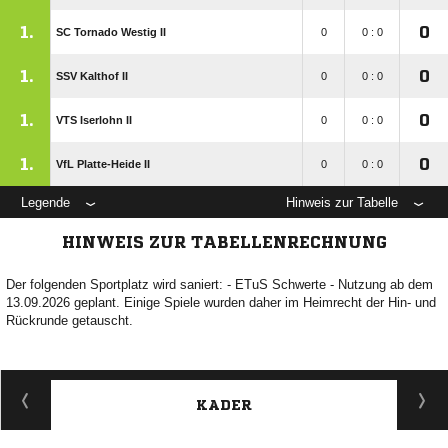
1.
0
SC Tornado Westig II
0
0 : 0
1.
0
SSV Kalthof II
0
0 : 0
1.
0
VTS Iserlohn II
0
0 : 0
1.
0
VfL Platte-Heide II
0
0 : 0
Legende
Hinweis zur Tabelle
HINWEIS ZUR TABELLENRECHNUNG
Der folgenden Sportplatz wird saniert: - ETuS Schwerte - Nutzung ab dem
13.09.2026 geplant. Einige Spiele wurden daher im Heimrecht der Hin- und
Rückrunde getauscht.
KADER