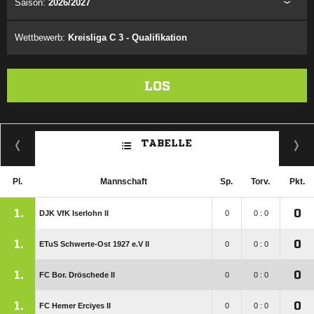
Saison:
2026/2027
Wettbewerb:
Kreisliga C 3 - Qualifikation
LOS
TABELLE
Pl.
Mannschaft
Sp.
Torv.
Pkt.
1.
0
DJK VfK Iserlohn II
0
0 : 0
1.
0
ETuS Schwerte-Ost 1927 e.V II
0
0 : 0
1.
0
FC Bor. Dröschede II
0
0 : 0
1.
0
FC Hemer Erciyes II
0
0 : 0