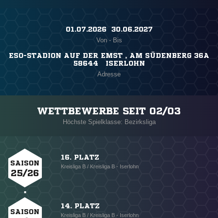
01.07.2026 ​ 30.06.2027
Von - Bis
ESO-STADION AUF DER EMST , AM SÜDENBERG 36A
58644 ISERLOHN
Adresse
WETTBEWERBE SEIT 02/03
Höchste Spielklasse: Bezirksliga
16. PLATZ
SAISON
Kreisliga B / Kreisliga B - Iserlohn
25/26
14. PLATZ
SAISON
Kreisliga B / Kreisliga B - Iserlohn