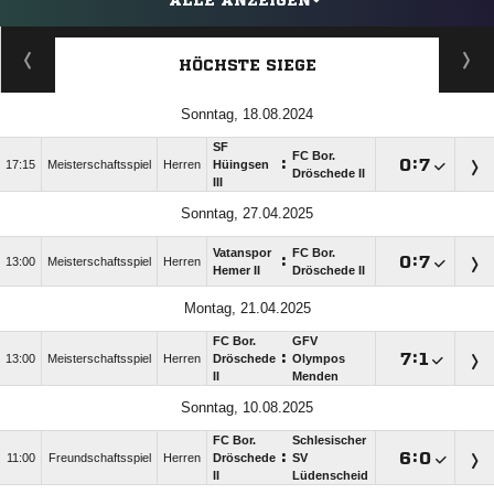
ALLE ANZEIGEN
HÖCHSTE SIEGE
Sonntag, 18.08.2024
SF
FC Bor.
:

:

17:15
Meisterschaftsspiel
Herren
Hüingsen
Dröschede II
III
Sonntag, 27.04.2025
Vatanspor
FC Bor.
:

:

13:00
Meisterschaftsspiel
Herren
Hemer II
Dröschede II
Montag, 21.04.2025
FC Bor.
GFV
:

:

13:00
Meisterschaftsspiel
Herren
Dröschede
Olympos
II
Menden
Sonntag, 10.08.2025
FC Bor.
Schlesischer
:

:

11:00
Freundschaftsspiel
Herren
Dröschede
SV
II
Lüdenscheid