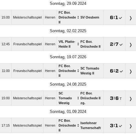
Sonntag, 29.09.2024
FC Bor.
:

:

15:00
Meisterschaftsspiel
Herren
Dröschede
SV Oesbern
II
Sonntag, 02.02.2025
VfL Platte-
FC Bor.
:

:

12:45
Freundschaftsspiel
Herren
Heide II
Dröschede II
Sonntag, 19.07.2026
FC Bor.
SC Tornado
:

:

11:00
Freundschaftsspiel
Herren
Dröschede
Westig II
II
Sonntag, 24.08.2025
SC
FC Bor.
:

:

15:00
Meisterschaftsspiel
Herren
Tornado
Dröschede II
T
Westig
zg.
Sonntag, 01.09.2024
FC Bor.
Iserlohner
:

:

17:15
Meisterschaftsspiel
Herren
Dröschede
Turnerschaft
II