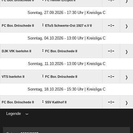

:

FC Bor. Dröschede II
FC Hemer Erciyes II
Sonntag, 27.09.2026 - 17:30 Uhr | Kreisliga C
:

:

FC Bor. Dröschede II
ETuS Schwerte-Ost 1927 e.V II
Sonntag, 04.10.2026 - 13:00 Uhr | Kreisliga C
:

:

DJK VfK Iserlohn II
FC Bor. Dröschede II
Sonntag, 11.10.2026 - 13:00 Uhr | Kreisliga C
:

:

VTS Iserlohn II
FC Bor. Dröschede II
Sonntag, 18.10.2026 - 15:30 Uhr | Kreisliga C
:

:

FC Bor. Dröschede II
SSV Kalthof II
Legende
ANZEIGE