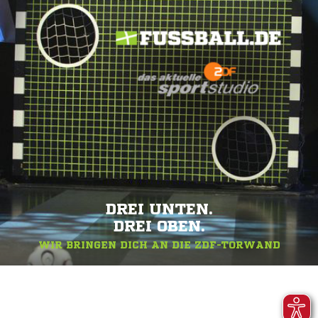
DREI UNTEN.
DREI OBEN.
WIR BRINGEN DICH AN DIE ZDF-TORWAND