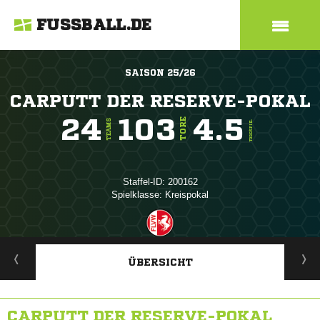
FUSSBALL.DE
SAISON 25/26
CARPUTT DER RESERVE-POKAL
24
103
4.5
TORE
TEAMS
TORE/SPIEL
Staffel-ID: 200162
Spielklasse: Kreispokal
ANZEIGE
ÜBERSICHT
CARPUTT DER RESERVE-POKAL