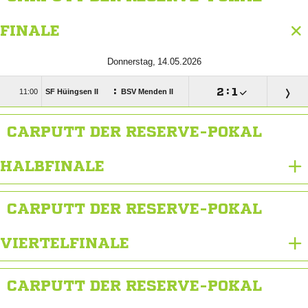
FINALE
 
:

:


SF Hüingsen II
BSV Menden II
CARPUTT DER RESERVE-POKAL
HALBFINALE
CARPUTT DER RESERVE-POKAL
VIERTELFINALE
CARPUTT DER RESERVE-POKAL