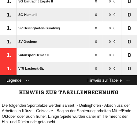
1.
0
SG Eintracht Ergste II
0
0 : 0
1.
0
SG Hemer II
0
0 : 0
1.
0
SV Deilinghofen-Sundwig
0
0 : 0
1.
0
SV Oesbern
0
0 : 0
1.
0
Vatanspor Hemer II
0
0 : 0
1.
0
VfR Lasbeck-St.
0
0 : 0
Legende
Hinweis zur Tabelle
HINWEIS ZUR TABELLENRECHNUNG
Die folgenden Sportplätze werden saniert: - Deilinghofen - Abschluss der
Arbeiten in Kürze - Geisecke - Beginn der Sanierungsarbeiten Mitte/Ende
Oktober oder auch früher. Einige Spiele wurden daher im Heimrecht der
Hin- und Rückrunde getauscht.