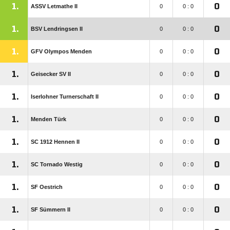
1.
0
ASSV Letmathe II
0
0 : 0
1.
0
BSV Lendringsen II
0
0 : 0
1.
0
GFV Olympos Menden
0
0 : 0
1.
0
Geisecker SV II
0
0 : 0
1.
0
Iserlohner Turnerschaft II
0
0 : 0
1.
0
Menden Türk
0
0 : 0
1.
0
SC 1912 Hennen II
0
0 : 0
1.
0
SC Tornado Westig
0
0 : 0
1.
0
SF Oestrich
0
0 : 0
1.
0
SF Sümmern II
0
0 : 0