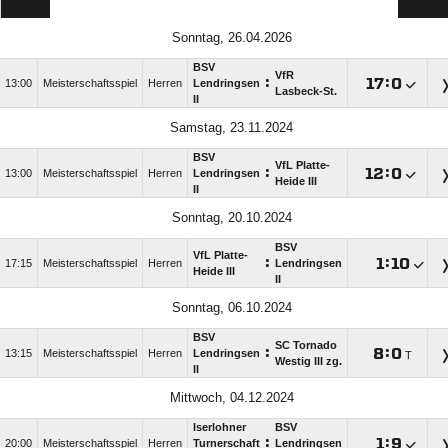
Sonntag, 26.04.2026
BSV
VfR
:

:

13:00
Meisterschaftsspiel
Herren
Lendringsen
Lasbeck-St.
II
Samstag, 23.11.2024
BSV
VfL Platte-
:

:

13:00
Meisterschaftsspiel
Herren
Lendringsen
Heide III
II
Sonntag, 20.10.2024
BSV
VfL Platte-
:

:

17:15
Meisterschaftsspiel
Herren
Lendringsen
Heide III
II
Sonntag, 06.10.2024
BSV
SC Tornado
:

:

13:15
Meisterschaftsspiel
Herren
Lendringsen
T
Westig III zg.
II
Mittwoch, 04.12.2024
Iserlohner
BSV
:

:

20:00
Meisterschaftsspiel
Herren
Turnerschaft
Lendringsen