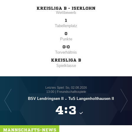
KREISLIGA B - ISERLOHN
Wettbewerb
1
Tabellenplatz
0
Punkte
0:0
Torverhältnis
KREISLIGA B
Spielklasse
Letztes Spiel: So, 02.08.2026
13:00 | Freundschaftsspiele
BSV Lendringsen II
-
TuS Langenholthausen II

:

MANNSCHAFTS-NEWS