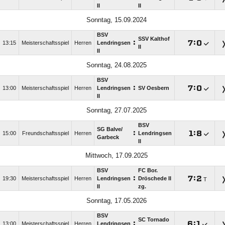
II
II
Sonntag, 15.09.2024
BSV
SSV Kalthof
:

:

13:15
Meisterschaftsspiel
Herren
Lendringsen
II
II
Sonntag, 24.08.2025
BSV
:

:

13:00
Meisterschaftsspiel
Herren
Lendringsen
SV Oesbern
II
Sonntag, 27.07.2025
BSV
SG Balve/​
:

:

15:00
Freundschaftsspiel
Herren
Lendringsen
Garbeck
II
Mittwoch, 17.09.2025
BSV
FC Bor.
:

:

19:30
Meisterschaftsspiel
Herren
Lendringsen
Dröschede II
T
II
zg.
Sonntag, 17.05.2026
BSV
SC Tornado
:

:

13:00
Meisterschaftsspiel
Herren
Lendringsen