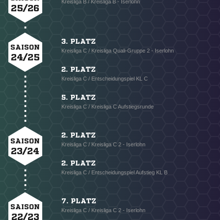
Kreisliga B / Kreisliga B - Iserlohn
25/26
3. PLATZ
SAISON
Kreisliga C / Kreisliga Quali-Gruppe 2 - Iserlohn
24/25
2. PLATZ
Kreisliga C / Entscheidungspiel KL C
5. PLATZ
Kreisliga C / Kreisliga C Aufstiegsrunde
2. PLATZ
SAISON
Kreisliga C / Kreisliga C 2 - Iserlohn
23/24
2. PLATZ
Kreisliga C / Entscheidungspiel Aufstieg KL B
7. PLATZ
SAISON
Kreisliga C / Kreisliga C 2 - Iserlohn
22/23