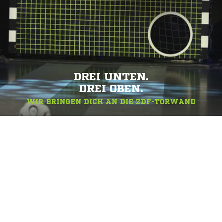
DREI UNTEN.
DREI OBEN.
WIR BRINGEN DICH AN DIE ZDF-TORWAND