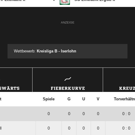
ANZEIGE
Wettbewerb:
Kreisliga B - Iserlohn
USWÄRTS
FIEBERKURVE
KREUZ
t
Spiele
G
U
V
Torverhältn
0
0
0
0
0 : 0
I
0
0
0
0
0 : 0