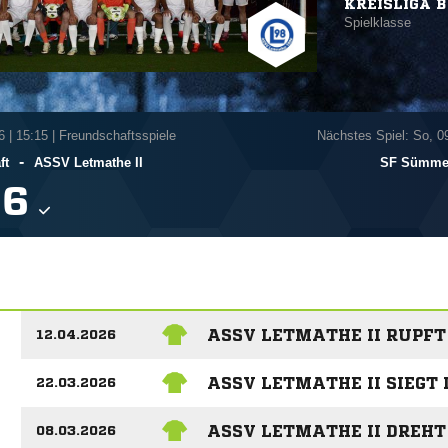
KREISLIGA B
Spielklasse
6
|
15:15 | Freundschaftsspiele
Nächstes Spiel: So, 0
-
ft
ASSV Letmathe II
SF Sümmer

ASSV LETMATHE II RUPFT
12.04.2026
ASSV LETMATHE II SIEGT 
22.03.2026
ASSV LETMATHE II DREHT
08.03.2026