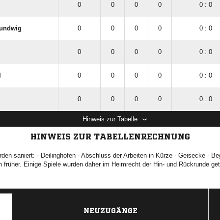
0
0
0
0
0 : 0
Sundwig
0
0
0
0
0 : 0
0
0
0
0
0 : 0
I
0
0
0
0
0 : 0
0
0
0
0
0 : 0
Hinweis zur Tabelle
HINWEIS ZUR TABELLENRECHNUNG
den saniert: - Deilinghofen - Abschluss der Arbeiten in Kürze - Geisecke - B
 früher. Einige Spiele wurden daher im Heimrecht der Hin- und Rückrunde ge
NEUZUGÄNGE