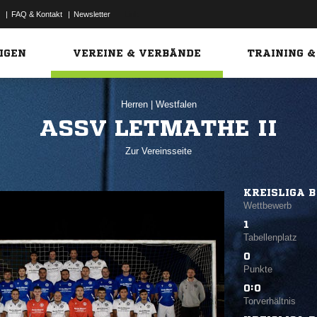
|
FAQ & Kontakt
|
Newsletter
Link
IGEN
VEREINE & VERBÄNDE
TRAINING &
Herren
|
Westfalen
ASSV LETMATHE II
Zur Vereinsseite
KREISLIGA B
Wettbewerb
1
Tabellenplatz
0
Punkte
0:0
Torverhältnis