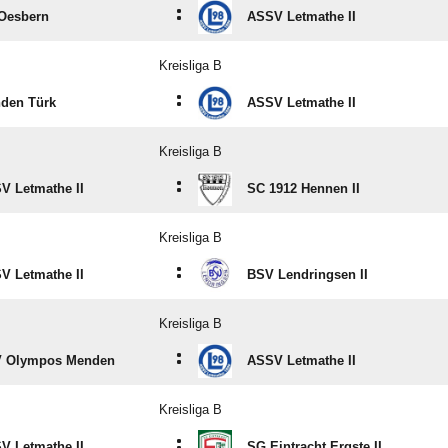
:
Oesbern
ASSV Letmathe II
Kreisliga B
:
den Türk
ASSV Letmathe II
Kreisliga B
:
V Letmathe II
SC 1912 Hennen II
Kreisliga B
:
V Letmathe II
BSV Lendringsen II
Kreisliga B
:
 Olympos Menden
ASSV Letmathe II
Kreisliga B
:
V Letmathe II
SG Eintracht Ergste II