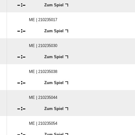

:

Zum Spiel
ME | 210235017

:

Zum Spiel
ME | 210235030

:

Zum Spiel
ME | 210235038

:

Zum Spiel
ME | 210235044

:

Zum Spiel
ME | 210235054

:

Zum Spiel