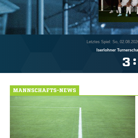
Letztes Spiel: So, 02.08.202
Iserlohner Turnerscha
:

MANNSCHAFTS-NEWS