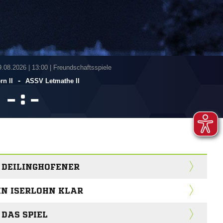
9.08.2026
|
13:00 | Freundschaftsspiele
-
n II
ASSV Letmathe II
:


 DEILINGHOFENER
IN ISERLOHN KLAR
 DAS SPIEL