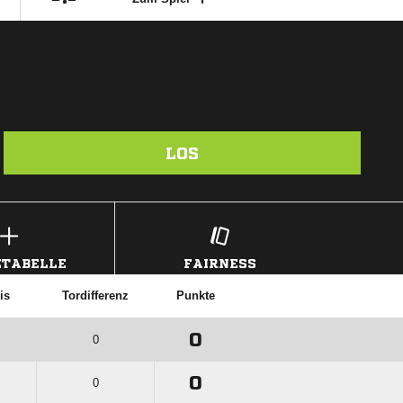
LOS
TABELLE
FAIRNESS
is
Tordifferenz
Punkte
0
0
0
0