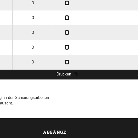
0
0
0
0
0
0
0
0
0
0
Drucken
eginn der Sanierungsarbeiten
tauscht.
ABGÄNGE