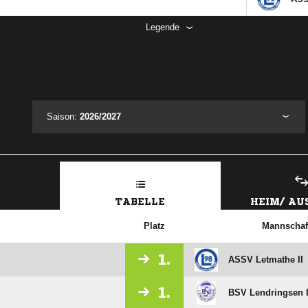
Legende
Saison:
2026/2027
TABELLE
HEIM/ A
Platz
Mannschaf
1.
ASSV Letmathe II
1.
BSV Lendringsen I