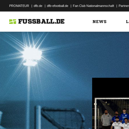
PROMATEUR
|
dfb.de
|
dfb-efootball.de
|
Fan Club Nationalmannschaft
|
Partner
FUSSBALL.DE
NEWS
L