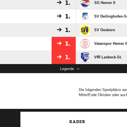
1.
SG Hemer II
1.
SV Deilinghofen-
1.
SV Oesbern
1.
Vatanspor Hemer I
1.
VfR Lasbeck-St.
Legende
Die folgenden Sportplätze wer
Mitte/Ende Oktober oder auch
KADER