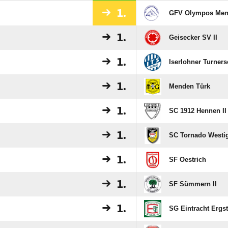
1.
GFV Olympos Me
1.
Geisecker SV II
1.
Iserlohner Turnersc
1.
Menden Türk
1.
SC 1912 Hennen II
1.
SC Tornado Westi
1.
SF Oestrich
1.
SF Sümmern II
1.
SG Eintracht Ergst