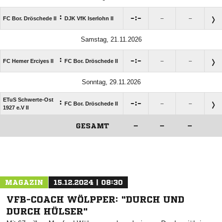
:

:

FC Bor. Dröschede II
DJK VfK Iserlohn II
–
–
Samstag, 21.11.2026
:

:

FC Hemer Erciyes II
FC Bor. Dröschede II
–
–
Sonntag, 29.11.2026
ETuS Schwerte-Ost
:

:

FC Bor. Dröschede II
–
–
1927 e.V II
GESAMT
–
–
–
ANZEIGE
MAGAZIN
15.12.2024 | 08:30
VFB-COACH WÖLPPER: "DURCH UND
DURCH HÜLSER"