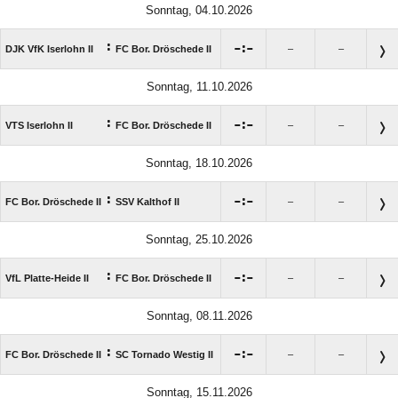
Sonntag, 04.10.2026
:

:

DJK VfK Iserlohn II
FC Bor. Dröschede II
–
–
Sonntag, 11.10.2026
:

:

VTS Iserlohn II
FC Bor. Dröschede II
–
–
Sonntag, 18.10.2026
:

:

FC Bor. Dröschede II
SSV Kalthof II
–
–
Sonntag, 25.10.2026
:

:

VfL Platte-Heide II
FC Bor. Dröschede II
–
–
Sonntag, 08.11.2026
:

:

FC Bor. Dröschede II
SC Tornado Westig II
–
–
Sonntag, 15.11.2026