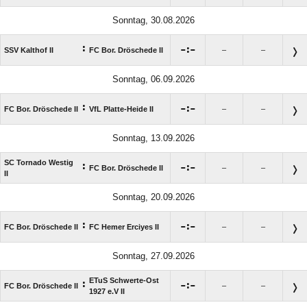
Sonntag, 30.08.2026
:

:

SSV Kalthof II
FC Bor. Dröschede II
–
–
Sonntag, 06.09.2026
:

:

FC Bor. Dröschede II
VfL Platte-Heide II
–
–
Sonntag, 13.09.2026
SC Tornado Westig
:

:

FC Bor. Dröschede II
–
–
II
Sonntag, 20.09.2026
:

:

FC Bor. Dröschede II
FC Hemer Erciyes II
–
–
Sonntag, 27.09.2026
ETuS Schwerte-Ost
:

:

FC Bor. Dröschede II
–
–
1927 e.V II