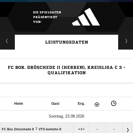
DIE SPIELDATEN
PRÄSENTIERT
VON:
LEISTUNGSDATEN
FC BOR. DRÖSCHEDE II (HERREN), KREISLIGA C 3 -
QUALIFIKATION
Heim
Gast
Erg.
Sonntag, 23.08.2026
:

:

FC Bor. Dröschede II
VTS Iserlohn II
–
–