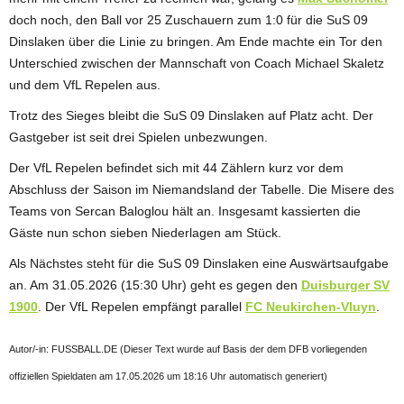
doch noch, den Ball vor 25 Zuschauern zum 1:0 für die SuS 09
Dinslaken über die Linie zu bringen. Am Ende machte ein Tor den
Unterschied zwischen der Mannschaft von Coach Michael Skaletz
und dem VfL Repelen aus.
Trotz des Sieges bleibt die SuS 09 Dinslaken auf Platz acht. Der
Gastgeber ist seit drei Spielen unbezwungen.
Der VfL Repelen befindet sich mit 44 Zählern kurz vor dem
Abschluss der Saison im Niemandsland der Tabelle. Die Misere des
Teams von Sercan Baloglou hält an. Insgesamt kassierten die
Gäste nun schon sieben Niederlagen am Stück.
Als Nächstes steht für die SuS 09 Dinslaken eine Auswärtsaufgabe
an. Am 31.05.2026 (15:30 Uhr) geht es gegen den
Duisburger SV
1900
. Der VfL Repelen empfängt parallel
FC Neukirchen-Vluyn
.
Autor/-in: FUSSBALL.DE (Dieser Text wurde auf Basis der dem DFB vorliegenden
offiziellen Spieldaten am 17.05.2026 um 18:16 Uhr automatisch generiert)