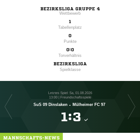
BEZIRKSLIGA GRUPPE 4
Wettbewerb
1
Tabellenplatz
0
Punkte
0:0
Torverhältnis
BEZIRKSLIGA
Spielklasse
Letztes Spiel: Sa, 01.08.2026
13:00 | Freundschaftsspiele
SuS 09 Dinslaken
-
Mülheimer FC 97

:

MANNSCHAFTS-NEWS