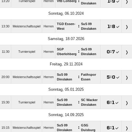
:

:

13:20
Turnierspiel
Herren
VfB Lohberg
Dinslaken
Sonntag, 06.10.2024
TGD Essen-
SuS 09
:

:

13:30
Meisterschaftsspiel
Herren
West
Dinslaken
Samstag, 18.07.2026
SGP
SuS 09
:

:

11:30
Turnierspiel
Herren
Oberlohberg
Dinslaken
Freitag, 29.11.2024
SuS 09
Fatihspor
:

:

20:00
Meisterschaftsspiel
Herren
Dinslaken
Essen
Sonntag, 05.01.2025
SuS 09
SC Wacker
:

:

15:30
Turnierspiel
Herren
Dinslaken
Dinslaken
Sonntag, 14.09.2025
SuS 09
GSG
:

:

15:15
Meisterschaftsspiel
Herren
Dinslaken
Duisburg