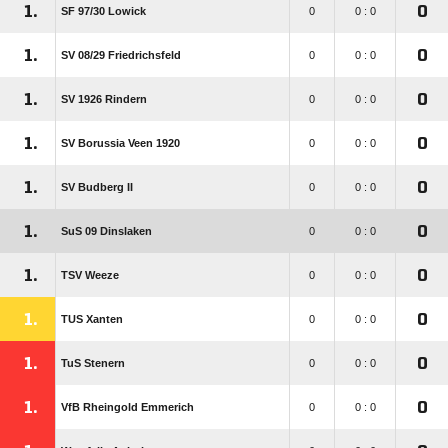
1.
0
SF 97/​30 Lowick
0
0 : 0
1.
0
SV 08/​29 Friedrichsfeld
0
0 : 0
1.
0
SV 1926 Rindern
0
0 : 0
1.
0
SV Borussia Veen 1920
0
0 : 0
1.
0
SV Budberg II
0
0 : 0
1.
0
SuS 09 Dinslaken
0
0 : 0
1.
0
TSV Weeze
0
0 : 0
1.
0
TUS Xanten
0
0 : 0
1.
0
TuS Stenern
0
0 : 0
1.
0
VfB Rheingold Emmerich
0
0 : 0