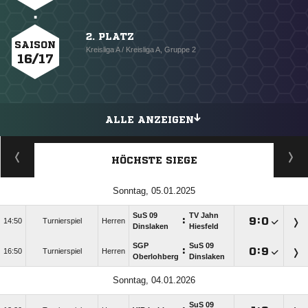
2. PLATZ
SAISON
Kreisliga A / Kreisliga A, Gruppe 2
16/17
ALLE ANZEIGEN
HÖCHSTE SIEGE
Sonntag, 05.01.2025
SuS 09
TV Jahn
:

:

14:50
Turnierspiel
Herren
Dinslaken
Hiesfeld
SGP
SuS 09
:

:

16:50
Turnierspiel
Herren
Oberlohberg
Dinslaken
Sonntag, 04.01.2026
SuS 09