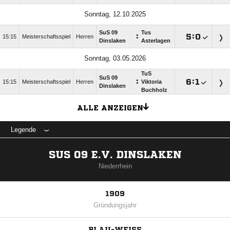
Sonntag, 12.10.2025
SuS 09
Tus
:

:

15:15
Meisterschaftsspiel
Herren
Dinslaken
Asterlagen
Sonntag, 03.05.2026
TuS
SuS 09
:

:

15:15
Meisterschaftsspiel
Herren
Viktoria
Dinslaken
Buchholz
ALLE ANZEIGEN
Legende
SUS 09 E.V. DINSLAKEN
Niederrhein
1909
Gründungsjahr
BLAU-WEISS