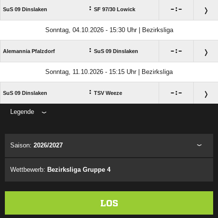
:

:

SuS 09 Dinslaken
SF 97/​30 Lowick
Sonntag, 04.10.2026 - 15:30 Uhr | Bezirksliga
:

:

Alemannia Pfalzdorf
SuS 09 Dinslaken
Sonntag, 11.10.2026 - 15:15 Uhr | Bezirksliga
:

:

SuS 09 Dinslaken
TSV Weeze
Legende
ANZEIGE
Saison:
2026/2027
Wettbewerb:
Bezirksliga Gruppe 4
LOS