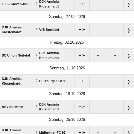
DJK Arminia
:

:

1. FC Kleve 63/​03
–
–
Klosterhardt
Sonntag, 27.09.2026
DJK Arminia
:

:

VfB Speldorf
–
–
Klosterhardt
Freitag, 02.10.2026
DJK Arminia
:

:

SC Union Nettetal
–
–
Klosterhardt
Sonntag, 11.10.2026
DJK Arminia
:

:

Duisburger FV 08
–
–
Klosterhardt
Sonntag, 18.10.2026
DJK Arminia
:

:

ASV Süchteln
–
–
Klosterhardt
Sonntag, 25.10.2026
DJK Arminia
:

:

Mülheimer FC 97
–
–