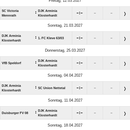
Freitag, 12.03.2027
SC Victoria
DJK Arminia
:

:

–
–
Mennrath
Klosterhardt
Sonntag, 21.03.2027
DJK Arminia
:

:

1. FC Kleve 63/​03
–
–
Klosterhardt
Donnerstag, 25.03.2027
DJK Arminia
:

:

VfB Speldorf
–
–
Klosterhardt
Sonntag, 04.04.2027
DJK Arminia
:

:

SC Union Nettetal
–
–
Klosterhardt
Sonntag, 11.04.2027
DJK Arminia
:

:

Duisburger FV 08
–
–
Klosterhardt
Sonntag, 18.04.2027