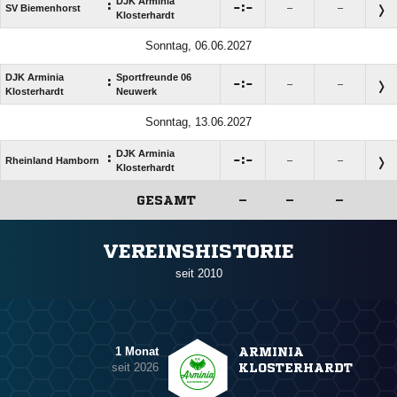
DJK Arminia
:

:

SV Biemenhorst
–
–
Klosterhardt
Sonntag, 06.06.2027
DJK Arminia
Sportfreunde 06
:

:

–
–
Klosterhardt
Neuwerk
Sonntag, 13.06.2027
DJK Arminia
:

:

Rheinland Hamborn
–
–
Klosterhardt
GESAMT
–
–
–
ANZEIGE
VEREINSHISTORIE
seit 2010
1 Monat
ARMINIA
seit 2026
KLOSTERHARDT