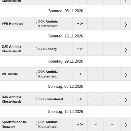
Klosterhardt
Sonntag, 08.11.2026
DJK Arminia
:

:

VFB Homberg
–
–
Klosterhardt
Sonntag, 15.11.2026
DJK Arminia
:

:

SV Budberg
–
–
Klosterhardt
Sonntag, 29.11.2026
DJK Arminia
:

:

VfL Rhede
–
–
Klosterhardt
Sonntag, 06.12.2026
DJK Arminia
:

:

SV Biemenhorst
–
–
Klosterhardt
Sonntag, 13.12.2026
Sportfreunde 06
DJK Arminia
:

:

–
–
Neuwerk
Klosterhardt