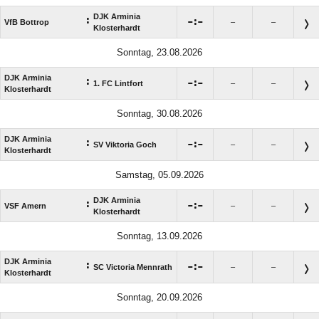
DJK Arminia
:

:

VfB Bottrop
–
–
Klosterhardt
Sonntag, 23.08.2026
DJK Arminia
:

:

1. FC Lintfort
–
–
Klosterhardt
Sonntag, 30.08.2026
DJK Arminia
:

:

SV Viktoria Goch
–
–
Klosterhardt
Samstag, 05.09.2026
DJK Arminia
:

:

VSF Amern
–
–
Klosterhardt
Sonntag, 13.09.2026
DJK Arminia
:

:

SC Victoria Mennrath
–
–
Klosterhardt
Sonntag, 20.09.2026