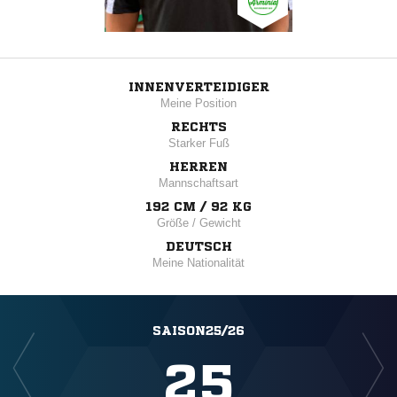
INNENVERTEIDIGER
Meine Position
RECHTS
Starker Fuß
HERREN
Mannschaftsart
192 CM / 92 KG
Größe / Gewicht
DEUTSCH
Meine Nationalität
SAISON25/26
25