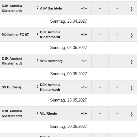
DJK Arminia
:

:

ASV Süchteln
–
–
Klosterhardt
Sonntag, 25.04.2027
DJK Arminia
:

:

Mülheimer FC 97
–
–
Klosterhardt
Sonntag, 02.05.2027
DJK Arminia
:

:

VFB Homberg
–
–
Klosterhardt
Sonntag, 09.05.2027
DJK Arminia
:

:

SV Budberg
–
–
Klosterhardt
Sonntag, 23.05.2027
DJK Arminia
:

:

VfL Rhede
–
–
Klosterhardt
Sonntag, 30.05.2027