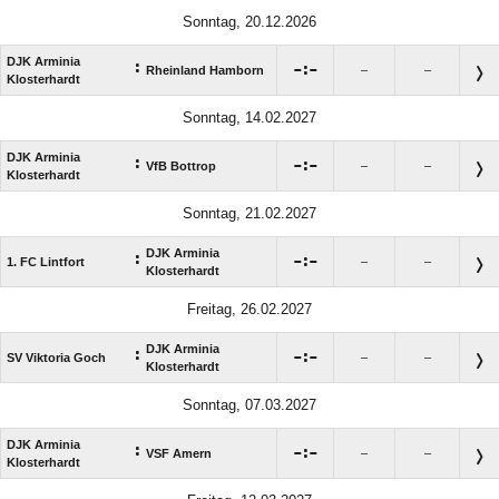
Sonntag, 20.12.2026
DJK Arminia
:

:

Rheinland Hamborn
–
–
Klosterhardt
Sonntag, 14.02.2027
DJK Arminia
:

:

VfB Bottrop
–
–
Klosterhardt
Sonntag, 21.02.2027
DJK Arminia
:

:

1. FC Lintfort
–
–
Klosterhardt
Freitag, 26.02.2027
DJK Arminia
:

:

SV Viktoria Goch
–
–
Klosterhardt
Sonntag, 07.03.2027
DJK Arminia
:

:

VSF Amern
–
–
Klosterhardt