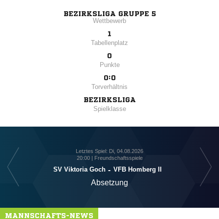
BEZIRKSLIGA GRUPPE 5
Wettbewerb
1
Tabellenplatz
0
Punkte
0:0
Torverhältnis
BEZIRKSLIGA
Spielklasse
Letztes Spiel: Di, 04.08.2026
20:00 | Freundschaftsspiele
SV Viktoria Goch
-
VFB Homberg II
Absetzung
MANNSCHAFTS-NEWS