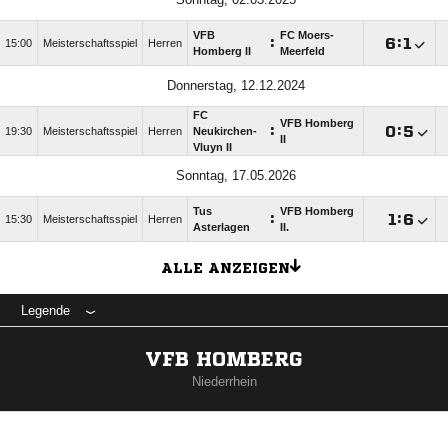
VFB
FC Moers-
:

:

15:00
Meisterschaftsspiel
Herren
Homberg II
Meerfeld
Donnerstag, 12.12.2024
FC
VFB Homberg
:

:

19:30
Meisterschaftsspiel
Herren
Neukirchen-
II
Vluyn II
Sonntag, 17.05.2026
Tus
VFB Homberg
:

:

15:30
Meisterschaftsspiel
Herren
Asterlagen
II.
ALLE ANZEIGEN
Legende
VFB HOMBERG
Niederrhein