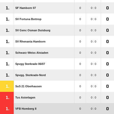
1.
0
SF Hamborn 07
0
0 : 0
1.
0
SV Fortuna Bottrop
0
0 : 0
1.
0
SV Genc Osman Duisburg
0
0 : 0
1.
0
SV Rhenania Hamborn
0
0 : 0
1.
0
Schwarz-Weiss Alstaden
0
0 : 0
1.
0
Spvgg Sterkrade 06/​07
0
0 : 0
1.
0
Spvgg. Sterkrade-Nord
0
0 : 0
1.
0
SuS 21 Oberhausen
0
0 : 0
1.
0
Tus Asterlagen
0
0 : 0
1.
0
VFB Homberg II
0
0 : 0