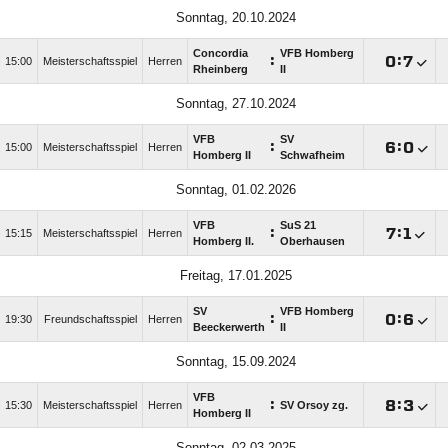
Sonntag, 20.10.2024
Concordia
VFB Homberg
:

:

15:00
Meisterschaftsspiel
Herren
Rheinberg
II
Sonntag, 27.10.2024
VFB
SV
:

:

15:00
Meisterschaftsspiel
Herren
Homberg II
Schwafheim
Sonntag, 01.02.2026
VFB
SuS 21
:

:

15:15
Meisterschaftsspiel
Herren
Homberg II.
Oberhausen
Freitag, 17.01.2025
SV
VFB Homberg
:

:

19:30
Freundschaftsspiel
Herren
Beeckerwerth
II
Sonntag, 15.09.2024
VFB
:

:

15:30
Meisterschaftsspiel
Herren
SV Orsoy zg.
Homberg II
Sonntag, 02.03.2025