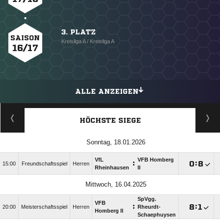
3. PLATZ
SAISON
Kreisliga A / Kreisliga A
16/17
ALLE ANZEIGEN
HÖCHSTE SIEGE
Sonntag, 18.01.2026
VfL
VFB Homberg
:

:

15:00
Freundschaftsspiel
Herren
Rheinhausen
II
Mittwoch, 16.04.2025
SpVgg.
VFB
:

:

20:00
Meisterschaftsspiel
Herren
Rheurdt-
Homberg II
Schaephuysen