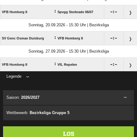
:

:

VFB Homberg II
Spvgg Sterkrade 06/​07
Sonntag, 20.09.2026 - 15:30 Uhr | Bezirksliga
:

:

SV Genc Osman Duisburg
VFB Homberg II
Sonntag, 27.09.2026 - 15:30 Uhr | Bezirksliga
:

:

VFB Homberg II
VfL Repelen
Legende
ANZEIGE
Saison:
2026/2027
Wettbewerb:
Bezirksliga Gruppe 5
LOS