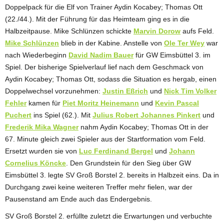
Doppelpack für die Elf von Trainer Aydin Kocabey; Thomas Ott
(22./44.). Mit der Führung für das Heimteam ging es in die
Halbzeitpause. Mike Schlünzen schickte
Marvin Dorow
aufs Feld.
Mike Schlünzen
blieb in der Kabine. Anstelle von
Ole Ter Wey
war
nach Wiederbeginn
David Nadim Bauer
für GW Eimsbüttel 3. im
Spiel. Der bisherige Spielverlauf lief nach dem Geschmack von
Aydin Kocabey; Thomas Ott, sodass die Situation es hergab, einen
Doppelwechsel vorzunehmen:
Justin Eßrich
und
Nick Tim Volker
Fehler
kamen für
Piet Moritz Heinemann
und
Kevin Pascal
Puchert
ins Spiel (62.). Mit
Julius Robert Johannes Pinkert
und
Frederik Mika Wagner
nahm Aydin Kocabey; Thomas Ott in der
67. Minute gleich zwei Spieler aus der Startformation vom Feld.
Ersetzt wurden sie von
Luc Ferdinand Bergel
und
Johann
Cornelius Köncke
. Den Grundstein für den Sieg über GW
Eimsbüttel 3. legte SV Groß Borstel 2. bereits in Halbzeit eins. Da in
Durchgang zwei keine weiteren Treffer mehr fielen, war der
Pausenstand am Ende auch das Endergebnis.
SV Groß Borstel 2. erfüllte zuletzt die Erwartungen und verbuchte