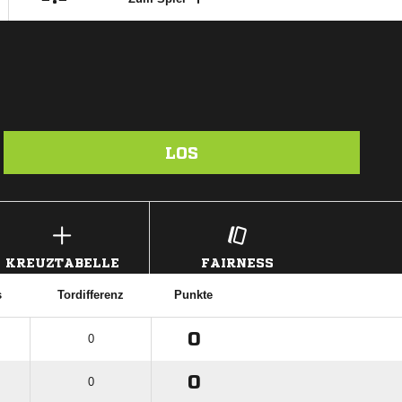
LOS
KREUZTABELLE
FAIRNESS
s
Tordifferenz
Punkte
0
0
0
0