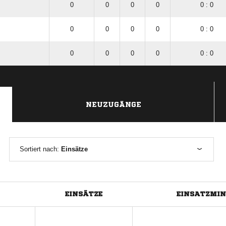
0
0
0
0
0 : 0
0
0
0
0
0 : 0
0
0
0
0
0 : 0
NEUZUGÄNGE
Sortiert nach:
Einsätze
EINSÄTZE
EINSATZMI