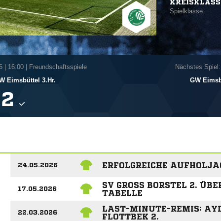
KREISKLASS
Spielklasse
6
|
16:00 | Freundschaftsspiele
Nächstes Spiel:
W Eimsbüttel 3.Hr.
GW Eimsbü

ERFOLGREICHE AUFHOLJAG
24.05.2026
SV GROSS BORSTEL 2. ÜBER
17.05.2026
ABELLE
LAST-MINUTE-REMIS: AYD
22.03.2026
LOTTBEK 2.