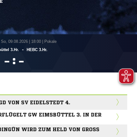
E
 So, 09.08.2026
|
18:00 | Pokale
-
ttel 3.Hr.
HEBC 3.Hr.
:


D VON SV EIDELSTEDT 4.
FLÜGELT GW EIMSBÜTTEL 3. IN DER T
INGÜN WIRD ZUM HELD VON GROSS F