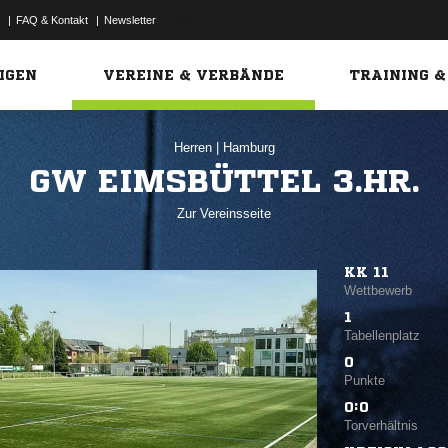
|
FAQ & Kontakt
|
Newsletter
Link
IGEN
VEREINE & VERBÄNDE
TRAINING &
Herren
|
Hamburg
GW EIMSBÜTTEL 3.HR.
Zur Vereinsseite
KK 11
Wettbewerb
1
Tabellenplatz
0
Punkte
0:0
Torverhältnis