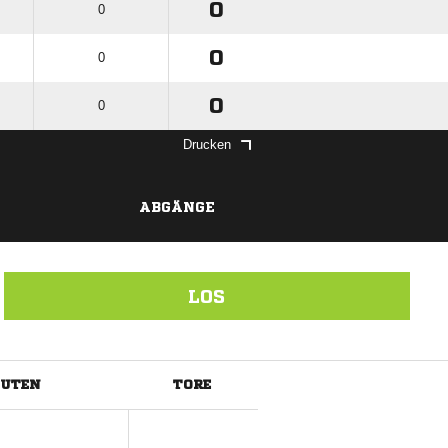
0
0
0
0
0
0
Drucken
ABGÄNGE
LOS
NUTEN
TORE
ANZEIGE