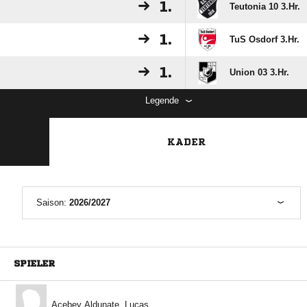
1.
Teutonia 10 3.Hr.
1.
TuS Osdorf 3.Hr.
1.
Union 03 3.Hr.
Legende
KADER
Saison:
2026/2027
SPIELER
  