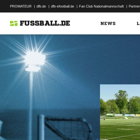
PROMATEUR
|
dfb.de
|
dfb-efootball.de
|
Fan Club Nationalmannschaft
|
Partner
FUSSBALL.DE
NEWS
L