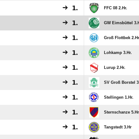
1.
FFC 08 2.Hr.
1.
GW Eimsbüttel 3.H
1.
Groß Flottbek 2.Hr
1.
Lohkamp 3.Hr.
1.
Lurup 2.Hr.
1.
SV Groß Borstel 3
1.
Stellingen 1.Hr.
1.
Sternschanze 5.Hr
1.
Tangstedt 3.Hr