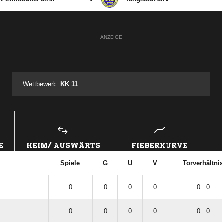
ANZEIGE
Wettbewerb:
KK 11
E
HEIM/ AUSWÄRTS
FIEBERKURVE
Spiele
G
U
V
Torverhältni
0
0
0
0
0 : 0
0
0
0
0
0 : 0