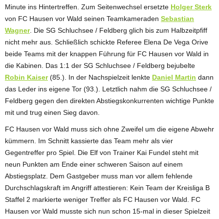
Minute ins Hintertreffen. Zum Seitenwechsel ersetzte
Holger Sterk
von FC Hausen vor Wald seinen Teamkameraden
Sebastian
Wagner
. Die SG Schluchsee / Feldberg glich bis zum Halbzeitpfiff
nicht mehr aus. Schließlich schickte Referee Elena De Vega Orive
beide Teams mit der knappen Führung für FC Hausen vor Wald in
die Kabinen. Das 1:1 der SG Schluchsee / Feldberg bejubelte
Robin Kaiser
(85.). In der Nachspielzeit lenkte
Daniel Martin
dann
das Leder ins eigene Tor (93.). Letztlich nahm die SG Schluchsee /
Feldberg gegen den direkten Abstiegskonkurrenten wichtige Punkte
mit und trug einen Sieg davon.
FC Hausen vor Wald muss sich ohne Zweifel um die eigene Abwehr
kümmern. Im Schnitt kassierte das Team mehr als vier
Gegentreffer pro Spiel. Die Elf von Trainer Kai Fundel steht mit
neun Punkten am Ende einer schweren Saison auf einem
Abstiegsplatz. Dem Gastgeber muss man vor allem fehlende
Durchschlagskraft im Angriff attestieren: Kein Team der Kreisliga B
Staffel 2 markierte weniger Treffer als FC Hausen vor Wald. FC
Hausen vor Wald musste sich nun schon 15-mal in dieser Spielzeit