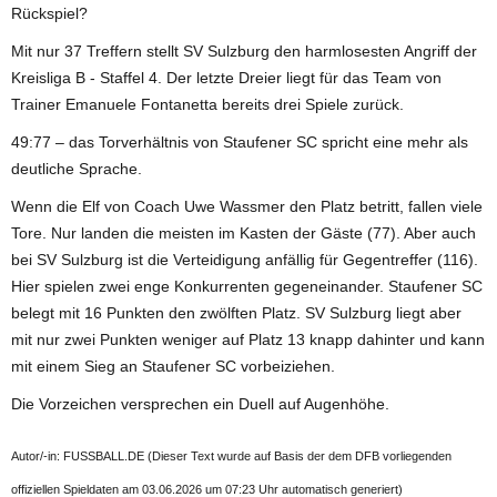
Rückspiel?
Mit nur 37 Treffern stellt SV Sulzburg den harmlosesten Angriff der
Kreisliga B - Staffel 4. Der letzte Dreier liegt für das Team von
Trainer Emanuele Fontanetta bereits drei Spiele zurück.
49:77 – das Torverhältnis von Staufener SC spricht eine mehr als
deutliche Sprache.
Wenn die Elf von Coach Uwe Wassmer den Platz betritt, fallen viele
Tore. Nur landen die meisten im Kasten der Gäste (77). Aber auch
bei SV Sulzburg ist die Verteidigung anfällig für Gegentreffer (116).
Hier spielen zwei enge Konkurrenten gegeneinander. Staufener SC
belegt mit 16 Punkten den zwölften Platz. SV Sulzburg liegt aber
mit nur zwei Punkten weniger auf Platz 13 knapp dahinter und kann
mit einem Sieg an Staufener SC vorbeiziehen.
Die Vorzeichen versprechen ein Duell auf Augenhöhe.
Autor/-in: FUSSBALL.DE (Dieser Text wurde auf Basis der dem DFB vorliegenden
offiziellen Spieldaten am 03.06.2026 um 07:23 Uhr automatisch generiert)