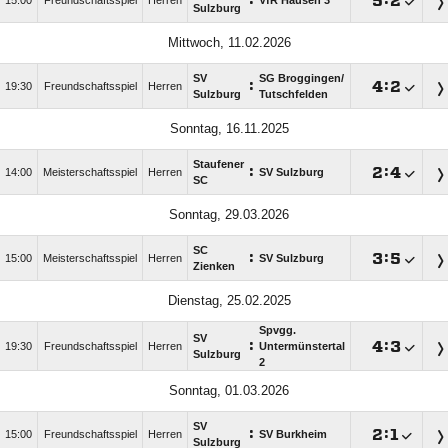
:

:

15:00
Freundschaftsspiel
Herren
VfR Hausen 3
Sulzburg
Mittwoch, 11.02.2026
SV
SG Broggingen/​
:

:

19:30
Freundschaftsspiel
Herren
Sulzburg
Tutschfelden
Sonntag, 16.11.2025
Staufener
:

:

14:00
Meisterschaftsspiel
Herren
SV Sulzburg
SC
Sonntag, 29.03.2026
SC
:

:

15:00
Meisterschaftsspiel
Herren
SV Sulzburg
Zienken
Dienstag, 25.02.2025
Spvgg.
SV
:

:

19:30
Freundschaftsspiel
Herren
Untermünstertal
Sulzburg
2
Sonntag, 01.03.2026
SV
:

:

15:00
Freundschaftsspiel
Herren
SV Burkheim
Sulzburg