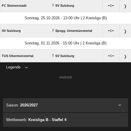
:

:

FC Steinenstadt
SV Sulzburg
Sonntag, 25.10.2026 - 13:00 Uhr | 2.Kreisliga (B)
:

:

SV Sulzburg
Spvgg. Untermünstertal
Sonntag, 01.11.2026 - 15:00 Uhr | 2.Kreisliga (B)
:

:

TUS Obermünstertal
SV Sulzburg
Legende
ANZEIGE
Saison:
2026/2027
Wettbewerb:
Kreisliga B - Staffel 4