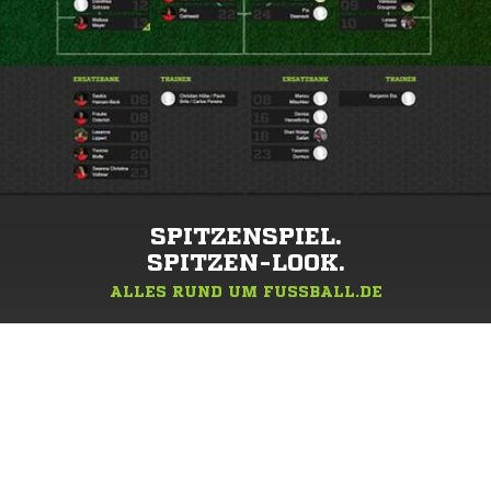
SPITZENSPIEL.
SPITZEN-LOOK.
ALLES RUND UM FUSSBALL.DE