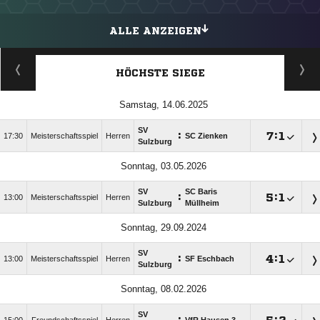
ALLE ANZEIGEN
HÖCHSTE SIEGE
Samstag, 14.06.2025
SV
:

:

17:30
Meisterschaftsspiel
Herren
SC Zienken
Sulzburg
Sonntag, 03.05.2026
SV
SC Baris
:

:

13:00
Meisterschaftsspiel
Herren
Sulzburg
Müllheim
Sonntag, 29.09.2024
SV
:

:

13:00
Meisterschaftsspiel
Herren
SF Eschbach
Sulzburg
Sonntag, 08.02.2026
SV