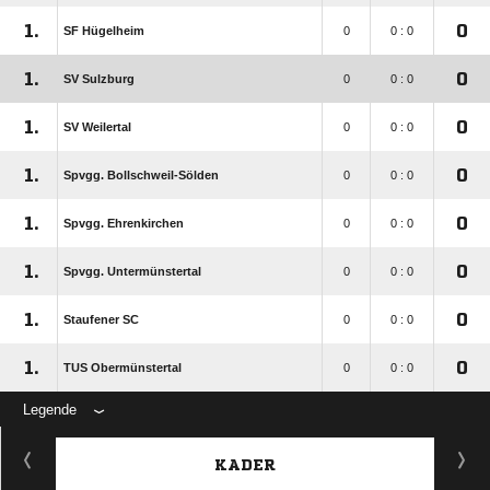
1.
0
SF Hügelheim
0
0 : 0
1.
0
SV Sulzburg
0
0 : 0
1.
0
SV Weilertal
0
0 : 0
1.
0
Spvgg. Bollschweil-Sölden
0
0 : 0
1.
0
Spvgg. Ehrenkirchen
0
0 : 0
1.
0
Spvgg. Untermünstertal
0
0 : 0
1.
0
Staufener SC
0
0 : 0
1.
0
TUS Obermünstertal
0
0 : 0
Legende
KADER