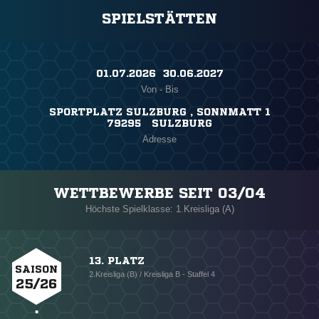
SPIELSTÄTTEN
01.07.2026 ​ 30.06.2027
Von - Bis
SPORTPLATZ SULZBURG , SONNMATT 1
79295 SULZBURG
Adresse
WETTBEWERBE SEIT 03/04
Höchste Spielklasse: 1.Kreisliga (A)
13. PLATZ
SAISON
2.Kreisliga (B) / Kreisliga B - Staffel 4
25/26