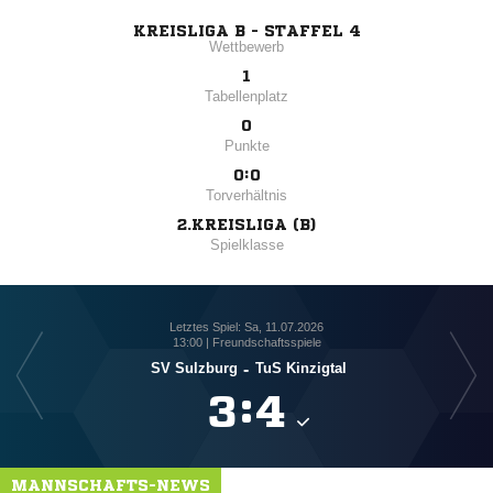
KREISLIGA B - STAFFEL 4
Wettbewerb
1
Tabellenplatz
0
Punkte
0:0
Torverhältnis
2.KREISLIGA (B)
Spielklasse
Letztes Spiel: Sa, 11.07.2026
13:00 | Freundschaftsspiele
SV Sulzburg
-
TuS Kinzigtal
SG B

:

MANNSCHAFTS-NEWS