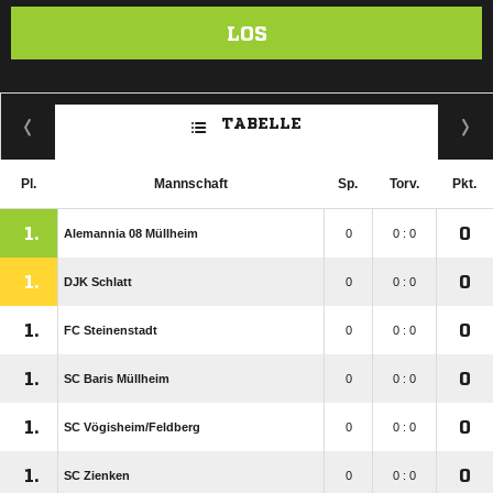
LOS
TABELLE
Pl.
Mannschaft
Sp.
Torv.
Pkt.
1.
0
Alemannia 08 Müllheim
0
0 : 0
1.
0
DJK Schlatt
0
0 : 0
1.
0
FC Steinenstadt
0
0 : 0
1.
0
SC Baris Müllheim
0
0 : 0
1.
0
SC Vögisheim/​Feldberg
0
0 : 0
1.
0
SC Zienken
0
0 : 0