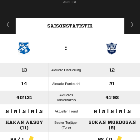
ANZEIGE
SAISONSTATISTIK
:
13
12
Aktuelle Platzierung
14
21
Aktuelle Punktzahl
Aktuelles
40:131
41:92
Torverhältnis
N | N | N | N | N
N | N | N | N | N
Aktueller Trend
HAKAN AKSOY
GÖKAN MORDOGAN
Bester Torjäger
(11)
(Tore)
(8)
65 / 1
62 / 0