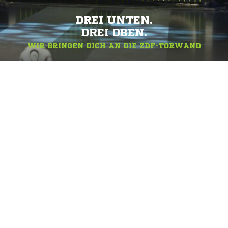
DREI UNTEN.
DREI OBEN.
WIR BRINGEN DICH AN DIE ZDF-TORWAND