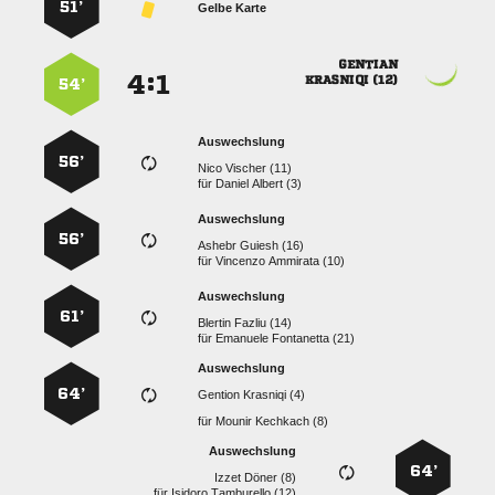
51’
Gelbe Karte

:


 
54’
Auswechslung
56’
  
für
  
Auswechslung
56’
  
für
  
Auswechslung
61’
  
für
  
Auswechslung
64’
  
für
  
Auswechslung
64’
  
für
  