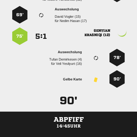
Auswechslung
69’
  
für
  

:


 
75’
Auswechslung
78’
  
für
  
90’
Gelbe Karte
90'
ABPFIFF
14:45UHR