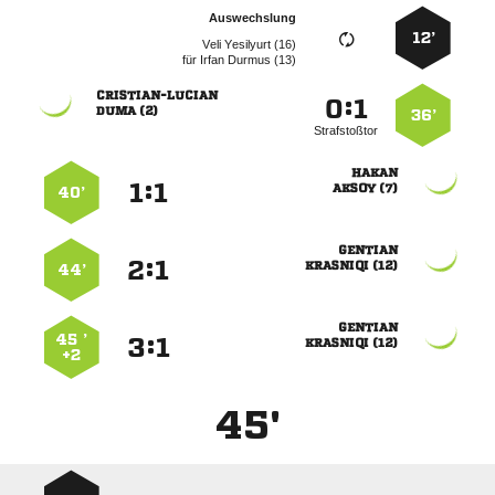
Auswechslung
12’
  
für
  

:


 
36’
Strafstoßtor

:


 
40’

:


 
44’

45 ’
:


 
+2
45'