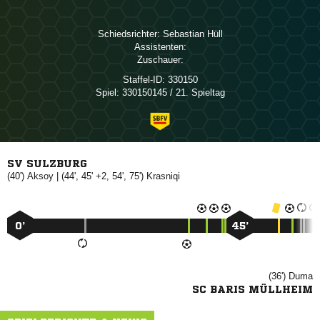
Schiedsrichter:
 
Assistenten:
Zuschauer:
Staffel-ID:
330150
Spiel:
330150145 / 21. Spieltag
SV SULZBURG
(40')

| (44', 45' +2, 54', 75')

0’
45’
(36')

SC BARIS MÜLLHEIM