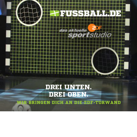
DREI UNTEN.
DREI OBEN.
WIR BRINGEN DICH AN DIE ZDF-TORWAND