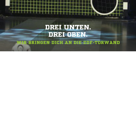
DREI UNTEN.
DREI OBEN.
WIR BRINGEN DICH AN DIE ZDF-TORWAND