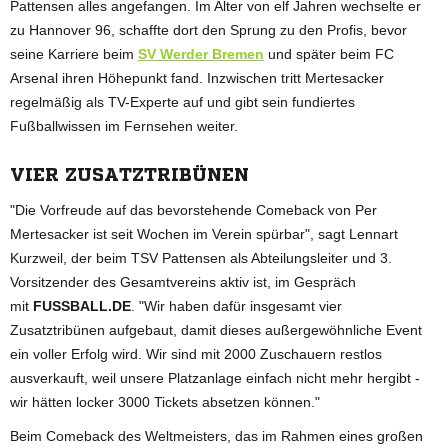
Pattensen alles angefangen. Im Alter von elf Jahren wechselte er
zu Hannover 96, schaffte dort den Sprung zu den Profis, bevor
seine Karriere beim
SV Werder Bremen
und später beim FC
Arsenal ihren Höhepunkt fand. Inzwischen tritt Mertesacker
regelmäßig als TV-Experte auf und gibt sein fundiertes
Fußballwissen im Fernsehen weiter.
VIER ZUSATZTRIBÜNEN
"Die Vorfreude auf das bevorstehende Comeback von Per
Mertesacker ist seit Wochen im Verein spürbar", sagt Lennart
Kurzweil, der beim TSV Pattensen als Abteilungsleiter und 3.
Vorsitzender des Gesamtvereins aktiv ist, im Gespräch
mit
FUSSBALL.DE
. "Wir haben dafür insgesamt vier
Zusatztribünen aufgebaut, damit dieses außergewöhnliche Event
ein voller Erfolg wird. Wir sind mit 2000 Zuschauern restlos
ausverkauft, weil unsere Platzanlage einfach nicht mehr hergibt -
wir hätten locker 3000 Tickets absetzen können."
Beim Comeback des Weltmeisters, das im Rahmen eines großen