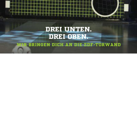
DREI UNTEN.
DREI OBEN.
WIR BRINGEN DICH AN DIE ZDF-TORWAND