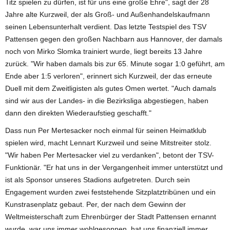
Titz spielen zu dürfen, ist für uns eine große Ehre", sagt der 28
Jahre alte Kurzweil, der als Groß- und Außenhandelskaufmann
seinen Lebensunterhalt verdient. Das letzte Testspiel des TSV
Pattensen gegen den großen Nachbarn aus Hannover, der damals
noch von Mirko Slomka trainiert wurde, liegt bereits 13 Jahre
zurück. "Wir haben damals bis zur 65. Minute sogar 1:0 geführt, am
Ende aber 1:5 verloren", erinnert sich Kurzweil, der das erneute
Duell mit dem Zweitligisten als gutes Omen wertet. "Auch damals
sind wir aus der Landes- in die Bezirksliga abgestiegen, haben
dann den direkten Wiederaufstieg geschafft."
Dass nun Per Mertesacker noch einmal für seinen Heimatklub
spielen wird, macht Lennart Kurzweil und seine Mitstreiter stolz.
"Wir haben Per Mertesacker viel zu verdanken", betont der TSV-
Funktionär. "Er hat uns in der Vergangenheit immer unterstützt und
ist als Sponsor unseres Stadions aufgetreten. Durch sein
Engagement wurden zwei feststehende Sitzplatztribünen und ein
Kunstrasenplatz gebaut. Per, der nach dem Gewinn der
Weltmeisterschaft zum Ehrenbürger der Stadt Pattensen ernannt
wurde, war uns immer wohlgesonnen, hat uns finanziell immer