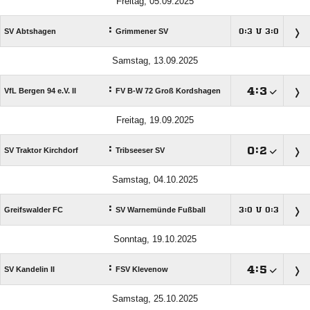
Freitag, 05.09.2025
:
SV Abtshagen
Grimmener SV
:
U
:




Samstag, 13.09.2025
:

:

VfL Bergen 94 e.V. II
FV B-W 72 Groß Kordshagen
Freitag, 19.09.2025
:

:

SV Traktor Kirchdorf
Tribseeser SV
Samstag, 04.10.2025
:
Greifswalder FC
SV Warnemünde Fußball
:
U
:




Sonntag, 19.10.2025
:

:

SV Kandelin II
FSV Klevenow
Samstag, 25.10.2025