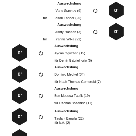
Auswechslung
0’
  
für
  
Auswechslung
0’
  
für
  
Auswechslung
0’
  
für
   
Auswechslung
0’
  
für
   
Auswechslung
0’
   
für
  
Auswechslung
0’
  
für
k.A. (2)