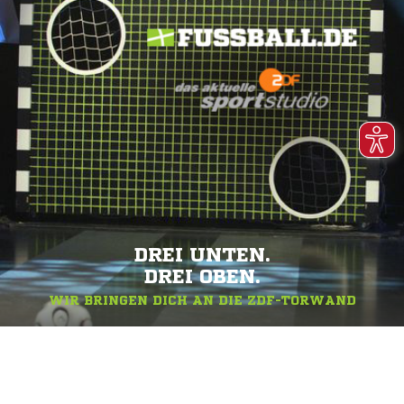
DREI UNTEN.
DREI OBEN.
WIR BRINGEN DICH AN DIE ZDF-TORWAND