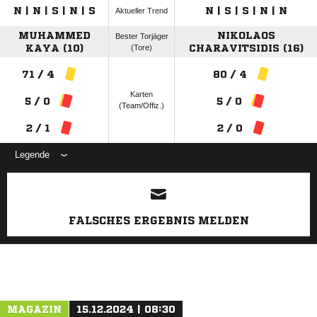
N | N | S | N | S
N | S | S | N | N
Aktueller Trend
MUHAMMED
NIKOLAOS
Bester Torjäger
KAYA (10)
(Tore)
CHARAVITSIDIS (16)
71 / 4
80 / 4
Karten
5 / 0
5 / 0
(Team/Offiz.)
2 / 1
2 / 0
Legende
ANZEIGE
FALSCHES ERGEBNIS MELDEN
MAGAZIN
15.12.2024 | 08:30