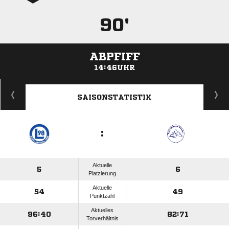
90'
ABPFIFF
14:46UHR
ANZEIGE
SAISONSTATISTIK
:
Aktuelle
5
6
Platzierung
Aktuelle
54
49
Punktzahl
Aktuelles
96:40
82:71
Torverhältnis