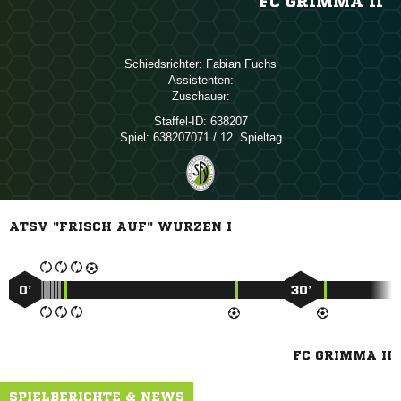
FC GRIMMA II
Schiedsrichter:
 
Assistenten:
Zuschauer:
Staffel-ID:
638207
Spiel:
638207071 / 12. Spieltag
ATSV "FRISCH AUF" WURZEN I
0’
30’
FC GRIMMA II
SPIELBERICHTE & NEWS