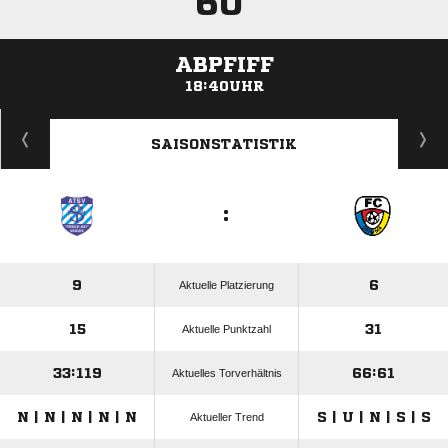
60'
ABPFIFF
18:40UHR
ANZEIGE
SAISONSTATISTIK
:
9
6
Aktuelle Platzierung
15
31
Aktuelle Punktzahl
33:119
66:61
Aktuelles Torverhältnis
N | N | N | N | N
S | U | N | S | S
Aktueller Trend