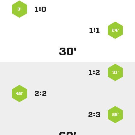
:


3’
:


24’
30'
:


31’
:


48’
:


55’