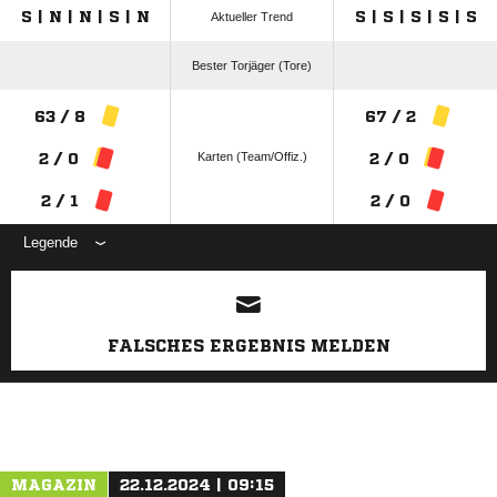
S | N | N | S | N
S | S | S | S | S
Aktueller Trend
Bester Torjäger (Tore)
63 / 8
67 / 2
Karten (Team/Offiz.)
2 / 0
2 / 0
2 / 1
2 / 0
Legende
ANZEIGE
FALSCHES ERGEBNIS MELDEN
MAGAZIN
22.12.2024 | 09:15