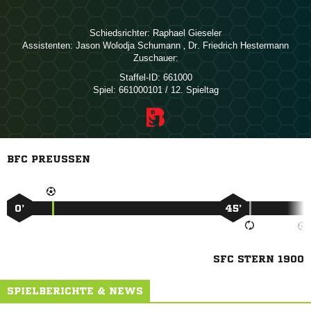
Schiedsrichter:
 
Assistenten:
  
,   
Zuschauer:
Staffel-ID:
661000
Spiel:
661000101 / 12. Spieltag
BFC PREUSSEN
0’
45’
SFC STERN 1900
SPIELBERICHTE & NEWS