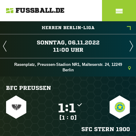
FUSSBALL.DE
HERREN BERLIN-LIGA
 
 
Rasenplatz, Preussen-Stadion NR1, Malteserstr. 24, 12249
Berlin
BFC PREUSSEN

:

[1 : 0]
SFC STERN 1900