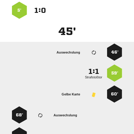
:


5’
45'
46’
Auswechslung
:


59’
Strafstoßtor
60’
Gelbe Karte
68’
Auswechslung