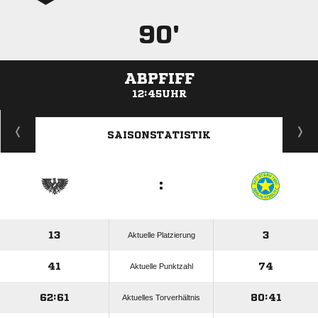
90'
ABPFIFF
12:45UHR
ANZEIGE
SAISONSTATISTIK
:
13
3
Aktuelle Platzierung
41
74
Aktuelle Punktzahl
62:61
80:41
Aktuelles Torverhältnis