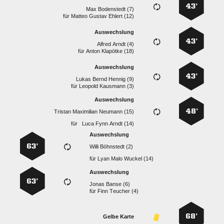
43’
  
für
   
Auswechslung
43’
  
für
  
Auswechslung
43’
   
für
  
Auswechslung
48’
   
für
   
Auswechslung
63’
  
für
   
Auswechslung
63’
  
für
  
68’
Gelbe Karte