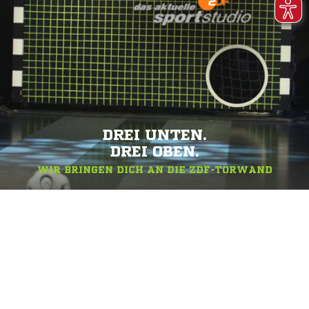
DREI UNTEN.
DREI OBEN.
WIR BRINGEN DICH AN DIE ZDF-TORWAND