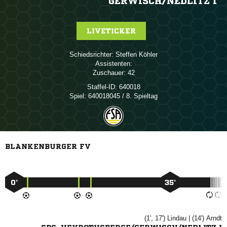
GERWISCH/​NEDLITZ I
LIVETICKER
Schiedsrichter:
 
Assistenten:
Zuschauer:
42
Staffel-ID:
640018
Spiel:
640018045 / 8. Spieltag
BLANKENBURGER FV
0’
35’
(1', 17')

| (14')
