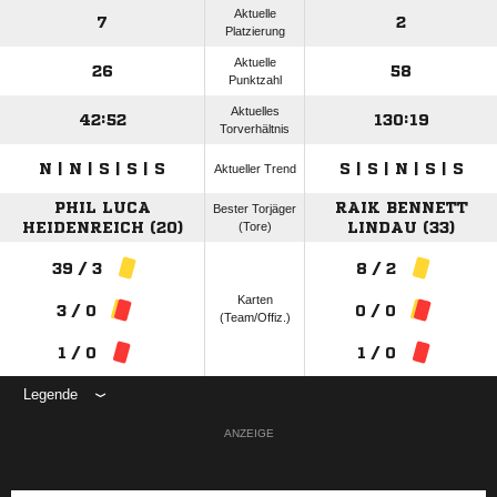
Aktuelle
7
2
Platzierung
Aktuelle
26
58
Punktzahl
Aktuelles
42:52
130:19
Torverhältnis
N | N | S | S | S
S | S | N | S | S
Aktueller Trend
PHIL LUCA
RAIK BENNETT
Bester Torjäger
HEIDENREICH (20)
(Tore)
LINDAU (33)
39 / 3
8 / 2
Karten
3 / 0
0 / 0
(Team/Offiz.)
1 / 0
1 / 0
Legende
ANZEIGE