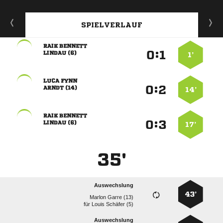
SPIELVERLAUF
 
:


 
1’
 
:


 
14’
 
:


 
17’
35'
Auswechslung
43’
  
für
  
Auswechslung