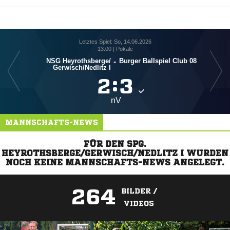
Letztes Spiel: So, 14.06.2026
13:00 | Pokale
NSG Heyrothsberge/​
-
Burger Ballspiel Club 08
Gerwisch/​Nedlitz I

:

nV
MANNSCHAFTS-NEWS
FÜR DEN SPG.
HEYROTHSBERGE/GERWISCH/NEDLITZ I WURDEN
NOCH KEINE MANNSCHAFTS-NEWS ANGELEGT.
264
BILDER /
VIDEOS