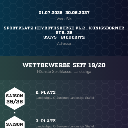
01.07.2026 ​ 30.06.2027
Von - Bis
SPORTPLATZ HEYROTHSBERGE PL.2 , KÖNIGSBORNER
STR. 28
39175 BIEDERITZ
Adresse
WETTBEWERBE SEIT 19/20
Höchste Spielklasse: Landesliga
2. PLATZ
SAISON
Landesliga / C-Junioren Landesliga Staffel II
25/26
3. PLATZ
SAISON
Landesliga / C-Junioren Landesliga Staffel I