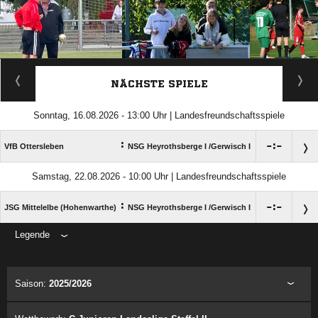
ANZEIGE
NÄCHSTE SPIELE
Sonntag, 16.08.2026 - 13:00 Uhr | Landesfreundschaftsspiele
:

:

VfB Ottersleben
NSG Heyrothsberge I /​Gerwisch I
Samstag, 22.08.2026 - 10:00 Uhr | Landesfreundschaftsspiele
:

:

JSG Mittelelbe (Hohenwarthe)
NSG Heyrothsberge I /​Gerwisch I
Legende
ANZEIGE
Saison:
2025/2026