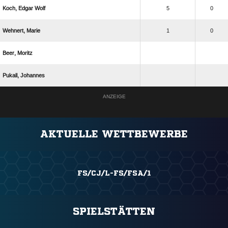
  
5
0
 
1
0
 
 
ANZEIGE
AKTUELLE WETTBEWERBE
FS/CJ/L-FS/FSA/1
SPIELSTÄTTEN