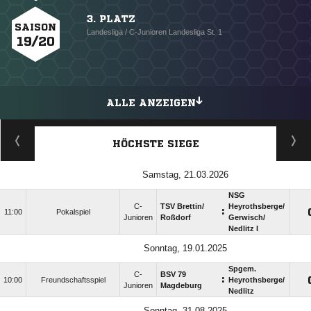
3. PLATZ
SAISON
Landesliga / C-Junioren Landesliga St. 1
19/20
ALLE ANZEIGEN
HÖCHSTE SIEGE
Samstag, 21.03.2026
NSG
C-
TSV Brettin/​
Heyrothsberge/​
:
11:00
Pokalspiel
Junioren
Roßdorf
Gerwisch/​
Nedlitz I
Sonntag, 19.01.2025
Spgem.
C-
BSV 79
:
10:00
Freundschaftsspiel
Heyrothsberge/​
Junioren
Magdeburg
Nedlitz
Sonntag, 31.08.2025