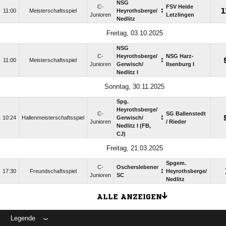
NSG
C-
FSV Heide
:

11:00
Meisterschaftsspiel
Heyrothsberge/​
Junioren
Letzlingen
Nedlitz
Freitag, 03.10.2025
NSG
C-
Heyrothsberge/​
NSG Harz-
:
11:00
Meisterschaftsspiel
Junioren
Gerwisch/​
Ilsenburg I
Nedlitz I
Sonntag, 30.11.2025
Spg.
Heyrothsberge/​
C-
SG Ballenstedt
:
10:24
Hallenmeisterschaftsspiel
Gerwisch/​
Junioren
/​ Rieder
Nedlitz I (FB,
CJ)
Freitag, 21.03.2025
Spgem.
C-
Oscherslebener
:
17:30
Freundschaftsspiel
Heyrothsberge/​
Junioren
SC
Nedlitz
ALLE ANZEIGEN
Legende