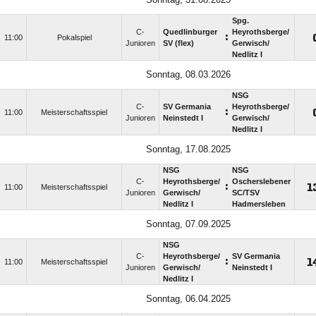
Spg.
C-
Quedlinburger
Heyrothsberge/​
:
11:00
Pokalspiel
Junioren
SV (flex)
Gerwisch/​
Nedlitz I
Sonntag, 08.03.2026
NSG
C-
SV Germania
Heyrothsberge/​
:
11:00
Meisterschaftsspiel
Junioren
Neinstedt I
Gerwisch/​
Nedlitz I
Sonntag, 17.08.2025
NSG
NSG
C-
Heyrothsberge/​
Oscherslebener
:

11:00
Meisterschaftsspiel
Junioren
Gerwisch/​
SC/​TSV
Nedlitz I
Hadmersleben
Sonntag, 07.09.2025
NSG
C-
Heyrothsberge/​
SV Germania
:

11:00
Meisterschaftsspiel
Junioren
Gerwisch/​
Neinstedt I
Nedlitz I
Sonntag, 06.04.2025