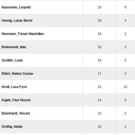
 
19
9
  
19
4
  
19
2
 
18
3
 
18
2
  
17
2
  
15
16
  
14
0
 
10
2
 
10
1