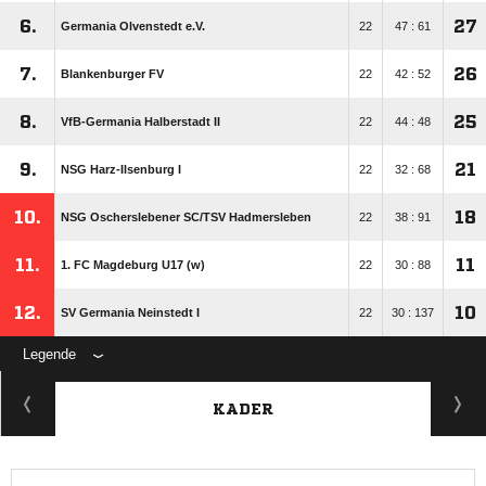
6.
27
Germania Olvenstedt e.V.
22
47 : 61
7.
26
Blankenburger FV
22
42 : 52
8.
25
VfB-Germania Halberstadt II
22
44 : 48
9.
21
NSG Harz-Ilsenburg I
22
32 : 68
10.
18
NSG Oscherslebener SC/​TSV Hadmersleben
22
38 : 91
11.
11
1. FC Magdeburg U17 (w)
22
30 : 88
12.
10
SV Germania Neinstedt I
22
30 : 137
Legende
KADER