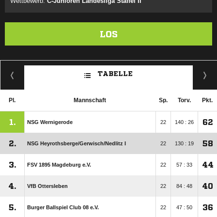
Wettbewerb:
C-Junioren Landesliga Staffel II
LOS
TABELLE
Pl.
Mannschaft
Sp.
Torv.
Pkt.
1.
62
NSG Wernigerode
22
140 : 26
2.
58
NSG Heyrothsberge/​Gerwisch/​Nedlitz I
22
130 : 19
3.
44
FSV 1895 Magdeburg e.V.
22
57 : 33
4.
40
VfB Ottersleben
22
84 : 48
5.
36
Burger Ballspiel Club 08 e.V.
22
47 : 50