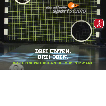
DREI UNTEN.
DREI OBEN.
WIR BRINGEN DICH AN DIE ZDF-TORWAND