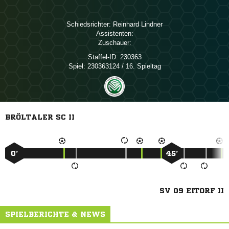
Schiedsrichter:
 
Assistenten:
Zuschauer:
Staffel-ID:
230363
Spiel:
230363124 / 16. Spieltag
BRÖLTALER SC II
0’
45’
SV 09 EITORF II
SPIELBERICHTE & NEWS