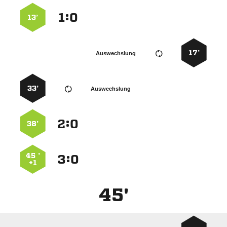
:


13’
17’
Auswechslung
33’
Auswechslung
:


38’
45 ’
:


+1
45'