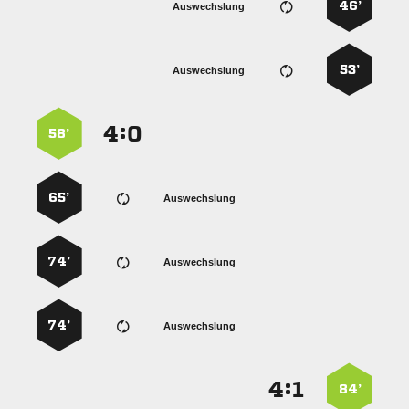
46’
Auswechslung
53’
Auswechslung
:


58’
65’
Auswechslung
74’
Auswechslung
74’
Auswechslung
:


84’