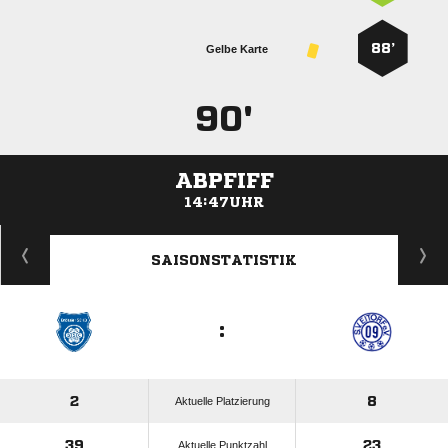
88’
Gelbe Karte
90'
ABPFIFF
14:47UHR
ANZEIGE
SAISONSTATISTIK
:
2
8
Aktuelle Platzierung
39
23
Aktuelle Punktzahl