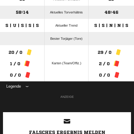
58:14
48:46
Aktuelles Torverhältnis
S | U | S | S | S
S | S | N | N | S
Aktueller Trend
Bester Torjäger (Tore)
20 / 0
29 / 0
Karten (Team/Offiz.)
1 / 0
2 / 0
0 / 0
0 / 0
Legende
ANZEIGE
FALSCHES ERGEBNIS MELDEN