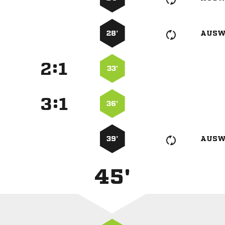
28’
AUSW
:


33’
:


36’
39’
AUSW
45'