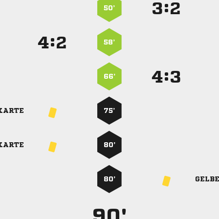
:


50’
:


58’
:


66’
KARTE
75’
KARTE
80’
80’
GELB
90'