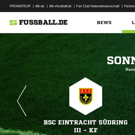
PROMATEUR
|
dfb.de
|
dfb-efootball.de
|
Fan Club Nationalmannschaft
|
Partner
FUSSBALL.DE
NEWS
L

Kuns
BSC EINTRACHT SÜDRING
III - KF