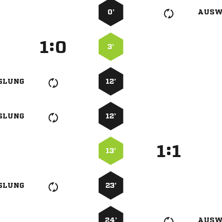
0’
AUSW
:


3’
SLUNG
12’
SLUNG
12’
:


13’
SLUNG
23’
24’
AUSW