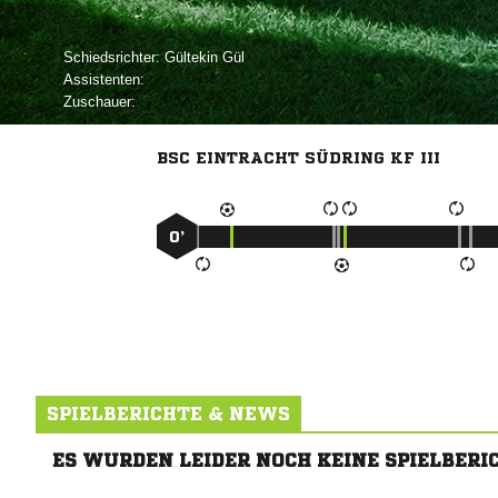
Schiedsrichter:
 
Assistenten:
Zuschauer:
BSC EINTRACHT SÜDRING KF III
0’
SPIELBERICHTE & NEWS
ES WURDEN LEIDER NOCH KEINE SPIELBERI