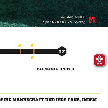
Staffel-ID:
668000
Spiel:
668000030 / 5. Spieltag
90’
TASMANIA UNITED
 DEINE MANNSCHAFT UND IHRE FANS, INDEM