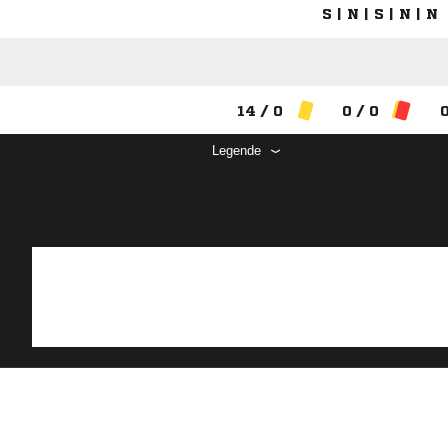
S | N | S | N | N
14 / 0
0 / 0
0
Legende