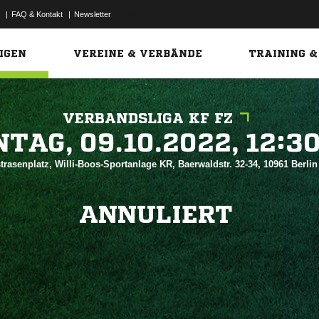
|
FAQ & Kontakt
|
Newsletter
Link
IGEN
VEREINE & VERBÄNDE
TRAINING &
VERBANDSLIGA KF FZ
 


trasenplatz, Willi-Boos-Sportanlage KR, Baerwaldstr. 32-34, 10961 Berli
ANNULIERT