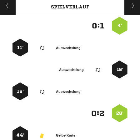
SPIELVERLAUF
:


4’
11’
Auswechslung
15’
Auswechslung
16’
Auswechslung
:


28’
44’
Gelbe Karte