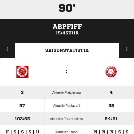
90'
ABPFIFF
15:45UHR
ANZEIGE
SAISONSTATISTIK
:
3
4
Aktuelle Platzierung
37
35
Aktuelle Punktzahl
103:65
94:61
Aktuelles Torverhältnis
U | S | S | S | U
N | N | N | S | S
Aktueller Trend