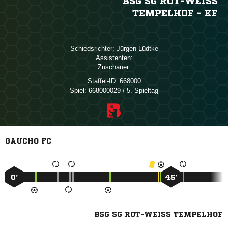
BSG SG ROT-WEISS T
EMPELHOF - KF
Schiedsrichter:
 
Assistenten:
Zuschauer:
Staffel-ID:
668000
Spiel:
668000029 / 5. Spieltag
GAUCHO FC
0’
45’
BSG SG ROT-WEISS TEMPELHOF