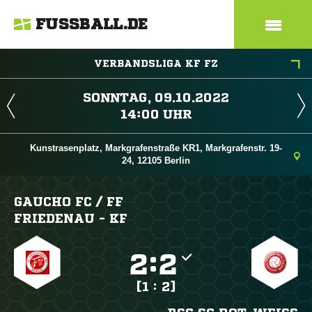
FUSSBALL.DE
VERBANDSLIGA KF FZ
 
 
Kunstrasenplatz, Markgrafenstraße KR1, Markgrafenstr. 19-
24, 12105 Berlin
GAUCHO FC /​ FF
FRIEDENAU - KF

:

[1 : 2]