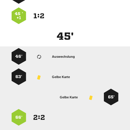
45 ’
:


+1
45'
46’
Auswechslung
63’
Gelbe Karte
65’
Gelbe Karte
:


66’