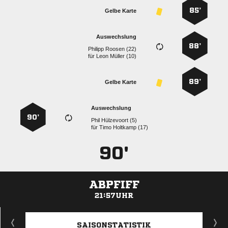
85’
Gelbe Karte
Auswechslung
88’
  
für
  
89’
Gelbe Karte
Auswechslung
90’
  
für
  
90'
ABPFIFF
21:57UHR
ANZEIGE
SAISONSTATISTIK