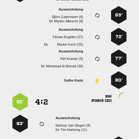
Auswechslung
69’
  
für
  
Auswechslung
72’
  
für
  
Auswechslung
77’
  
für
   
80’
Gelbe Karte

:


 
82’
Auswechslung
83’
   
für
  