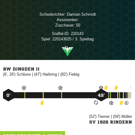
Schiedsrichter:
 
Assistenten:
Zuschauer:
50
Staffel-ID:
220143
Spiel:
220143025 / 3. Spieltag
BW DINGDEN II
(6', 26')

| (47')

| (82')

0’
45’
(52')

| (59')

SV 1926 RINDERN