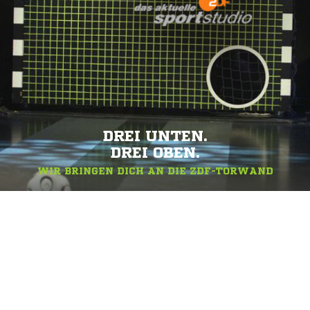
DREI UNTEN.
DREI OBEN.
WIR BRINGEN DICH AN DIE ZDF-TORWAND