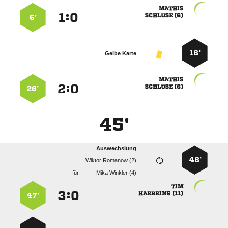

:


 
6’
16’
Gelbe Karte

:


 
26’
45'
Auswechslung
46’
  
für
  

:


 
47’