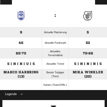
:
9
5
Aktuelle Platzierung
46
52
Aktuelle Punktzahl
Aktuelles
65:70
75:66
Torverhältnis
S | N | N | U | S
S | N | N | N | S
Aktueller Trend
MARCO HARBRING
MIKA WINKLER
Bester Torjäger
(13)
(Tore)
(20)
Karten (Team/Offiz.)
Legende
ANZEIGE