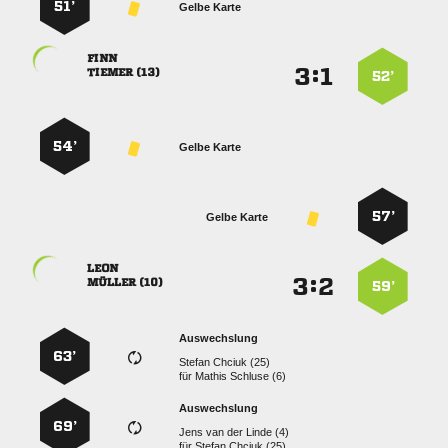
51’
Gelbe Karte

:


 
52’
54’
Gelbe Karte
57’
Gelbe Karte

:


 
59’
Auswechslung
63’
  
für
  
Auswechslung
69’
    
für
  