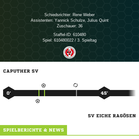
Schiedsrichter:
 
Assistenten:
 
,  
Zuschauer:
36
Staffel-ID:
610480
Spiel:
610480022 / 3. Spieltag
CAPUTHER SV
0’
45’
SV EICHE RAGÖSEN
SPIELBERICHTE & NEWS