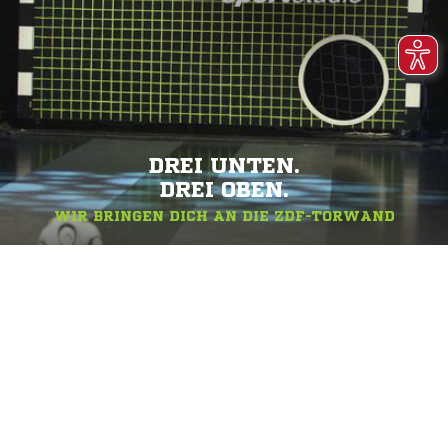
DREI UNTEN.
DREI OBEN.
WIR BRINGEN DICH AN DIE ZDF-TORWAND