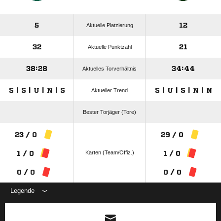
5
12
Aktuelle Platzierung
32
21
Aktuelle Punktzahl
38:28
34:44
Aktuelles Torverhältnis
S | S | U | N | S
S | U | S | N | N
Aktueller Trend
Bester Torjäger (Tore)
23 / 0
29 / 0
Karten (Team/Offiz.)
1 / 0
1 / 0
0 / 0
0 / 0
Legende
ANZEIGE