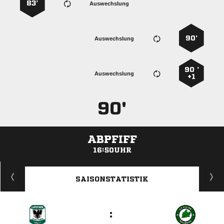
83’
Auswechslung
90’
Auswechslung
90 ’
Auswechslung
+1
90'
ABPFIFF
16:50UHR
ANZEIGE
SAISONSTATISTIK
: