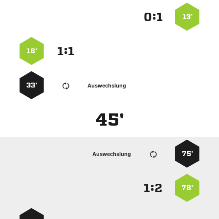
:


13’
:


16’
33’
Auswechslung
45'
75’
Auswechslung
:


78’