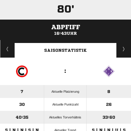
80'
ABPFIFF
16:43UHR
ANZEIGE
SAISONSTATISTIK
:
7
8
Aktuelle Platzierung
30
26
Aktuelle Punktzahl
40:35
33:60
Aktuelles Torverhältnis
S | N | N | S | N
S | N | N | U | S
Aktueller Trend