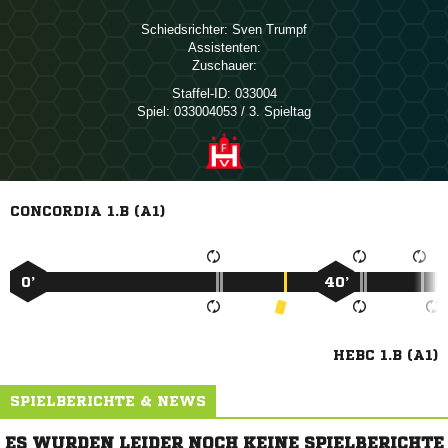
Schiedsrichter:
 
Assistenten:
Zuschauer:
Staffel-ID:
033004
Spiel:
033004053 / 3. Spieltag
CONCORDIA 1.B (A1)
0’
40’
HEBC 1.B (A1)
SPIELBERICHTE & NEWS
ES WURDEN LEIDER NOCH KEINE SPIELBERICHTE