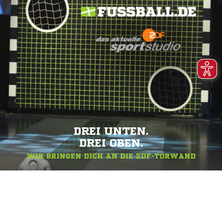
DREI UNTEN.
DREI OBEN.
WIR BRINGEN DICH AN DIE ZDF-TORWAND