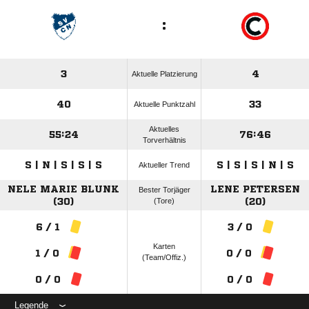
:
3
4
Aktuelle Platzierung
40
33
Aktuelle Punktzahl
Aktuelles
55:24
76:46
Torverhältnis
S | N | S | S | S
S | S | S | N | S
Aktueller Trend
NELE MARIE BLUNK
LENE PETERSEN
Bester Torjäger
(30)
(Tore)
(20)
6 / 1
3 / 0
Karten
1 / 0
0 / 0
(Team/Offiz.)
0 / 0
0 / 0
Legende