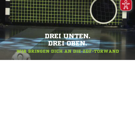
DREI UNTEN.
DREI OBEN.
WIR BRINGEN DICH AN DIE ZDF-TORWAND