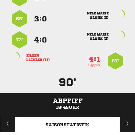
 
:


 
68’
 
:


 
72’

:


 
87’
Eigentor
90'
ABPFIFF
16:45UHR
ANZEIGE
SAISONSTATISTIK