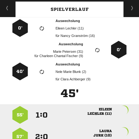
SPIELVERLAUF
Auswechslung
0’
  
für
  
Auswechslung
0’
  
für
   
Auswechslung
40’
   
für
  
45'

:


 
55’

:


 
57’