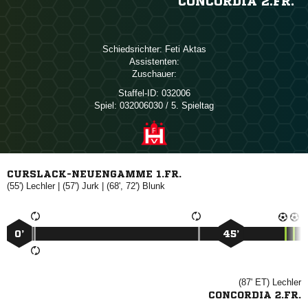
CONCORDIA 2.FR.
Schiedsrichter:
 
Assistenten:
Zuschauer:
Staffel-ID:
032006
Spiel:
032006030 / 5. Spieltag
CURSLACK-NEUENGAMME 1.FR.
(55')

| (57')

| (68', 72')

0’
45’
(87' ET)

CONCORDIA 2.FR.