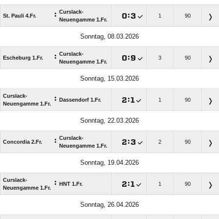
Curslack-
:

:

St. Pauli 4.Fr.
1
90
Neuengamme 1.Fr.
Sonntag, 08.03.2026
Curslack-
:

:

Escheburg 1.Fr.
3
90
Neuengamme 1.Fr.
Sonntag, 15.03.2026
Curslack-
:

:

Dassendorf 1.Fr.
1
90
Neuengamme 1.Fr.
Sonntag, 22.03.2026
Curslack-
:

:

Concordia 2.Fr.
2
90
Neuengamme 1.Fr.
Sonntag, 19.04.2026
Curslack-
:

:

HNT 1.Fr.
1
90
Neuengamme 1.Fr.
Sonntag, 26.04.2026