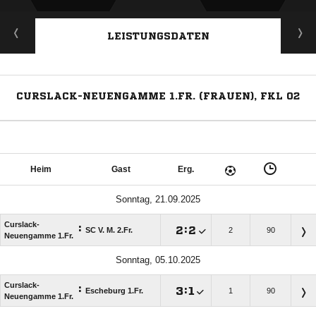
LEISTUNGSDATEN
CURSLACK-NEUENGAMME 1.FR. (FRAUEN), FKL 02
Heim
Gast
Erg.
Sonntag, 21.09.2025
Curslack-
:

:

SC V. M. 2.Fr.
2
90
Neuengamme 1.Fr.
Sonntag, 05.10.2025
Curslack-
:

:

Escheburg 1.Fr.
1
90
Neuengamme 1.Fr.