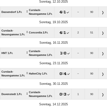
Sonntag, 12.10.2025
Curslack-
:

:

Dassendorf 1.Fr.
–
90
Neuengamme 1.Fr.
Sonntag, 19.10.2025
Curslack-
:

:

Concordia 2.Fr.
2
51
Neuengamme 1.Fr.
Sonntag, 16.11.2025
Curslack-
:

:

HNT 1.Fr.
–
90
Neuengamme 1.Fr.
Sonntag, 23.11.2025
Curslack-
:

:

HafenCity 1.Fr.
–
90
Neuengamme 1.Fr.
Sonntag, 30.11.2025
Curslack-
:

:

Duvenstedt 1.Fr.
1
90
Neuengamme 1.Fr.
Sonntag, 14.12.2025