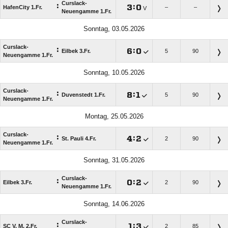
Curslack-
:

:

HafenCity 1.Fr.
–
–
V
Neuengamme 1.Fr.
Sonntag, 03.05.2026
Curslack-
:

:

Eilbek 3.Fr.
5
90
Neuengamme 1.Fr.
Sonntag, 10.05.2026
Curslack-
:

:

Duvenstedt 1.Fr.
5
90
Neuengamme 1.Fr.
Montag, 25.05.2026
Curslack-
:

:

St. Pauli 4.Fr.
2
90
Neuengamme 1.Fr.
Sonntag, 31.05.2026
Curslack-
:

:

Eilbek 3.Fr.
2
90
Neuengamme 1.Fr.
Sonntag, 14.06.2026
Curslack-
:

:

SC V. M. 2.Fr.
2
85