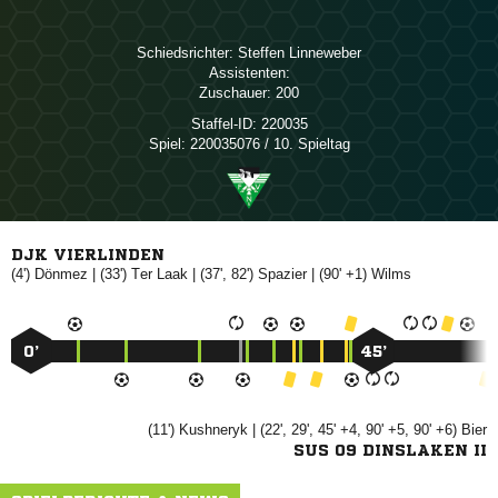
Schiedsrichter:
 
Assistenten:
Zuschauer:
200
Staffel-ID:
220035
Spiel:
220035076 / 10. Spieltag
DJK VIERLINDEN
(4')

| (33')
 
| (37', 82')

| (90' +1)

0’
45’
(11')

| (22', 29', 45' +4, 90' +5, 90' +6)

SUS 09 DINSLAKEN II