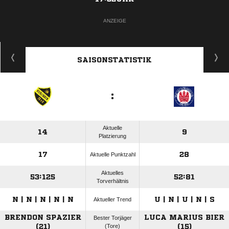
ANZEIGE
SAISONSTATISTIK
:
Aktuelle
14
9
Platzierung
17
28
Aktuelle Punktzahl
Aktuelles
53:125
52:81
Torverhältnis
N | N | N | N | N
U | N | U | N | S
Aktueller Trend
BRENDON SPAZIER
LUCA MARIUS BIER
Bester Torjäger
(21)
(Tore)
(15)