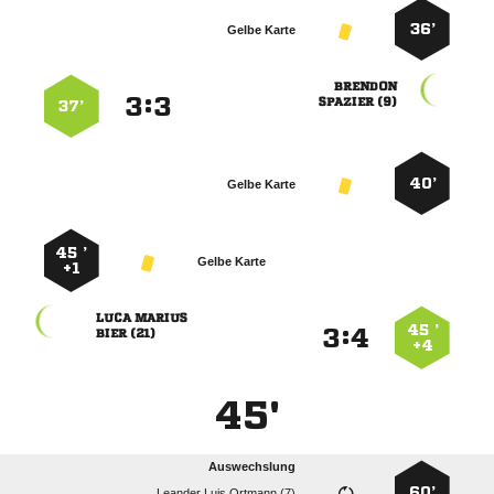
36’
Gelbe Karte

:


 
37’
40’
Gelbe Karte
45 ’
Gelbe Karte
+1
 
45 ’
:


 
+4
45'
Auswechslung
60’
   