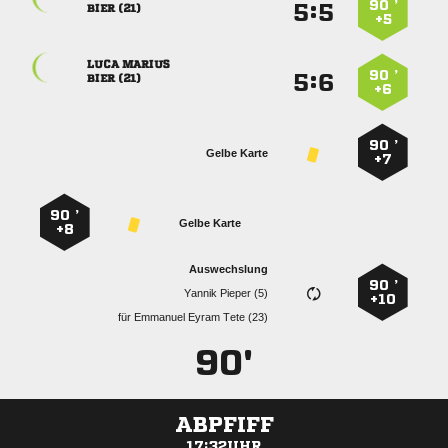
90 ’
:


 
+5
 
90 ’
:


 
+6
90 ’
Gelbe Karte
+7
90 ’
Gelbe Karte
+8
Auswechslung
90 ’
  
+10
für
   
90'
ABPFIFF
17:32UHR