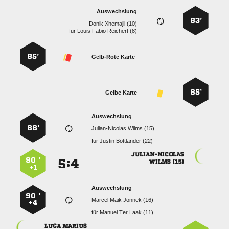
Auswechslung
83’
  
für
   
85’
Gelb-Rote Karte
85’
Gelbe Karte
Auswechslung
88’
  
für
  

90 ’
:


 
+1
Auswechslung
90 ’
   
+4
für
   
 