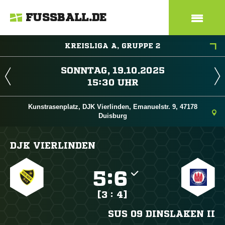
FUSSBALL.DE
KREISLIGA A, GRUPPE 2
 
 
Kunstrasenplatz, DJK Vierlinden, Emanuelstr. 9, 47178
Duisburg
DJK VIERLINDEN

:

[3 : 4]
SUS 09 DINSLAKEN II