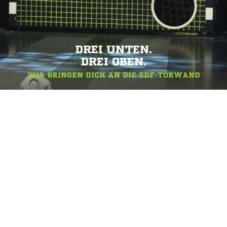
DREI UNTEN.
DREI OBEN.
WIR BRINGEN DICH AN DIE ZDF-TORWAND