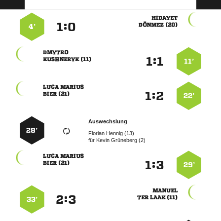

:


 
4’

:


 
11’
 
:


 
22’
Auswechslung
28’
  
für
  
 
:


 
29’

:


  
33’