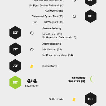
für
   
Auswechslung
60’
   
für
  
Auswechslung
63’
  
für
  
Auswechslung
72’
  
für
   
73’
Gelbe Karte

:


 
82’
Strafstoßtor
82’
Gelbe Karte