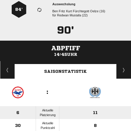
Auswechslung
84’
     
für
  
90'
ABPFIFF
14:45UHR
ANZEIGE
SAISONSTATISTIK
:
Aktuelle
6
11
Platzierung
Aktuelle
30
8
Punktzahl