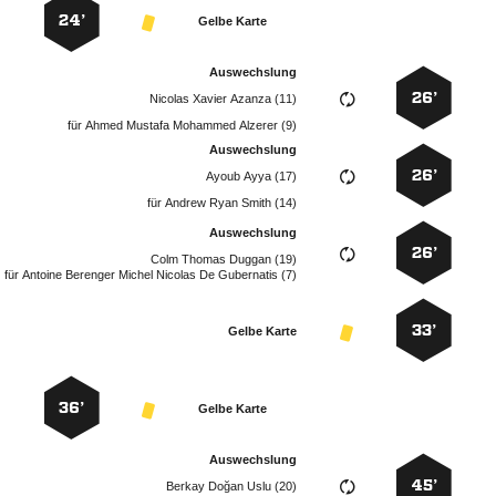
24’
Gelbe Karte
Auswechslung
26’
   
für
    
Auswechslung
26’
  
für
   
Auswechslung
26’
   
für
      
33’
Gelbe Karte
36’
Gelbe Karte
Auswechslung
45’
   