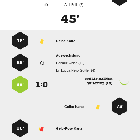
für
  
45'
48’
Gelbe Karte
Auswechslung
55’
  
für
   
 
:


 
58’
75’
Gelbe Karte
80’
Gelb-Rote Karte