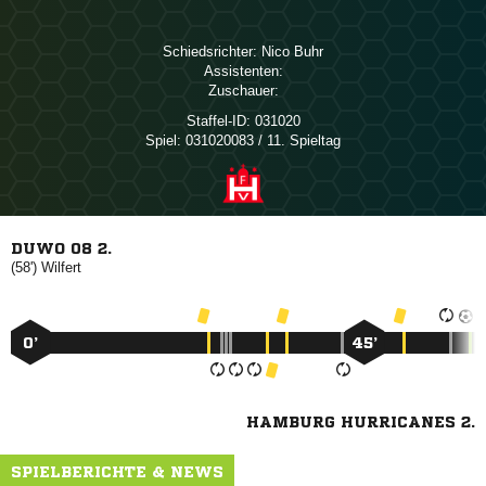
Schiedsrichter:
 
Assistenten:
Zuschauer:
Staffel-ID:
031020
Spiel:
031020083 / 11. Spieltag
DUWO 08 2.
(58')

0’
45’
HAMBURG HURRICANES 2.
SPIELBERICHTE & NEWS