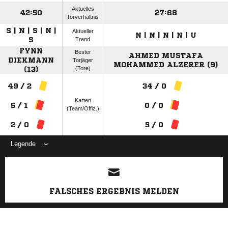
Aktuelles
42:50
27:68
Torverhältnis
S | N | S | N |
Aktueller
N | N | N | N | U
S
Trend
FYNN
Bester
AHMED MUSTAFA
DIEKMANN
Torjäger
MOHAMMED ALZERER (9)
(Tore)
(13)
49 / 2
34 / 0
Karten
5 / 1
0 / 0
(Team/Offiz.)
2 / 0
5 / 0
Legende
ANZEIGE
FALSCHES ERGEBNIS MELDEN