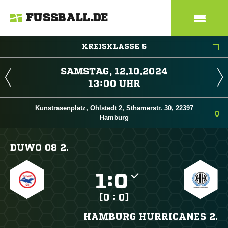
FUSSBALL.DE
KREISKLASSE 5
 
 
Kunstrasenplatz, Ohlstedt 2, Sthamerstr. 30, 22397
Hamburg
DUWO 08 2.

:

[0 : 0]
HAMBURG HURRICANES 2.