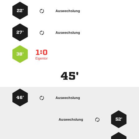
22’
Auswechslung
27’
Auswechslung
:


38’
Eigentor
45'
46’
Auswechslung
52’
Auswechslung