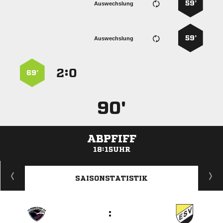
59’
Auswechslung
59’
Auswechslung
:


69’
90'
ABPFIFF
18:15UHR
ANZEIGE
SAISONSTATISTIK
: