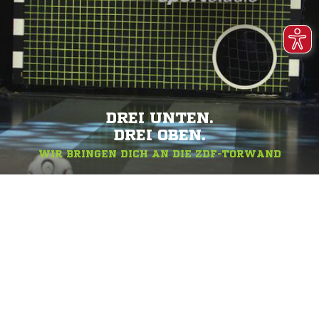
DREI UNTEN.
DREI OBEN.
WIR BRINGEN DICH AN DIE ZDF-TORWAND