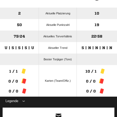
2
10
Aktuelle Platzierung
50
19
Aktuelle Punktzahl
75:24
22:58
Aktuelles Torverhältnis
U | S | S | S | U
S | N | N | N | N
Aktueller Trend
Bester Torjäger (Tore)
1 / 1
10 / 1
Karten (Team/Offiz.)
0 / 0
0 / 0
0 / 0
0 / 0
Legende
ANZEIGE