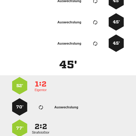
45’
Auswechslung
45’
Auswechslung
45’
Auswechslung
45'
:


52’
Eigentor
70’
Auswechslung
:


77’
Strafstoßtor