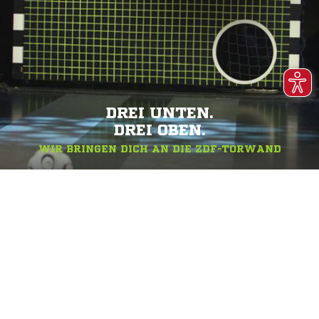
DREI UNTEN.
DREI OBEN.
WIR BRINGEN DICH AN DIE ZDF-TORWAND