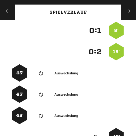
SPIELVERLAUF
:


8’
:


18’
45’
Auswechslung
45’
Auswechslung
45’
Auswechslung