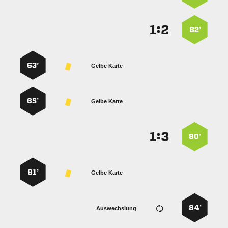
:


62’
63’
Gelbe Karte
65’
Gelbe Karte
:


80’
81’
Gelbe Karte
84’
Auswechslung