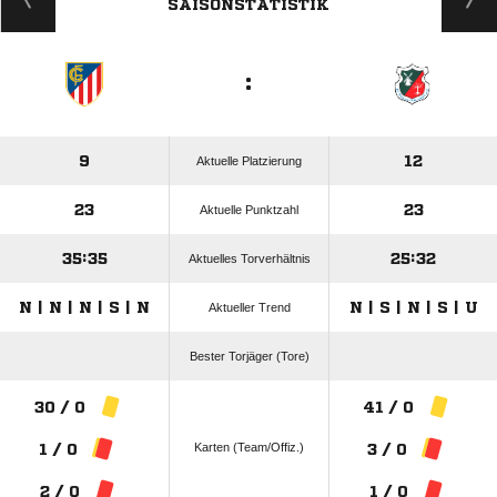
SAISONSTATISTIK
:
9
12
Aktuelle Platzierung
23
23
Aktuelle Punktzahl
35:35
25:32
Aktuelles Torverhältnis
N | N | N | S | N
N | S | N | S | U
Aktueller Trend
Bester Torjäger (Tore)
30 / 0
41 / 0
Karten (Team/Offiz.)
1 / 0
3 / 0
2 / 0
1 / 0