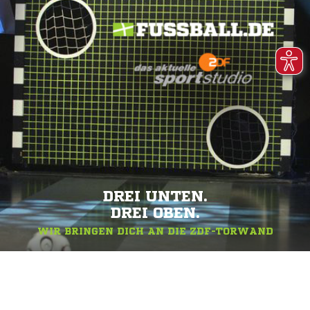
DREI UNTEN.
DREI OBEN.
WIR BRINGEN DICH AN DIE ZDF-TORWAND