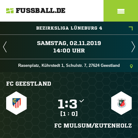
FUSSBALL.DE
BEZIRKSLIGA LÜNEBURG 4
 
 
Rasenplatz, Kührstedt 1, Schulstr. 7, 27624 Geestland
FC GEESTLAND

:

[1 : 0]
FC MULSUM/​KUTENHOLZ