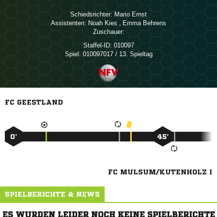
Schiedsrichter:
 
Assistenten:
 
,  
Zuschauer:
Staffel-ID:
010097
Spiel:
010097017 / 13. Spieltag
FC GEESTLAND
0’
45’
FC MULSUM/KUTENHOLZ I
SPIELBERICHTE & NEWS
ES WURDEN LEIDER NOCH KEINE SPIELBERICHTE