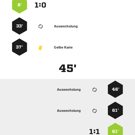
:


8’
33’
Auswechslung
37’
Gelbe Karte
45'
46’
Auswechslung
61’
Auswechslung
:


61’