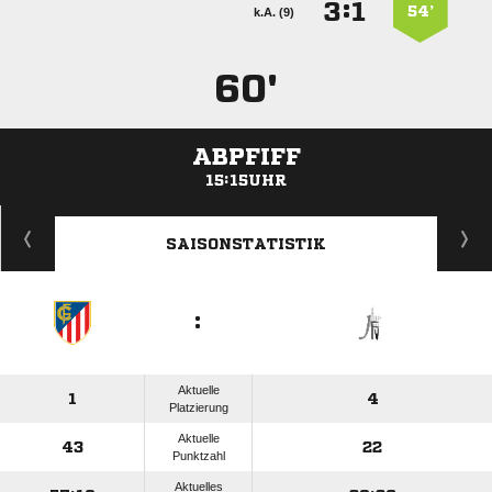
:


54’
k.A. (9)
60'
ABPFIFF
15:15UHR
ANZEIGE
SAISONSTATISTIK
:
Aktuelle
1
4
Platzierung
Aktuelle
43
22
Punktzahl
Aktuelles