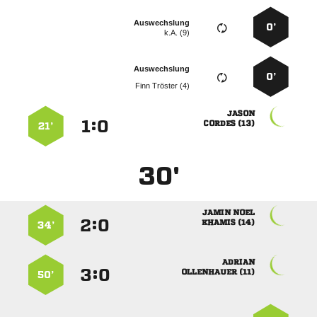
Auswechslung
0’
k.A. (9)
Auswechslung
0’
  

:


 
21’
30'
 
:


 
34’

:


 
50’