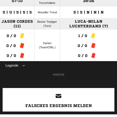
57:10
39:26
Torverhältnis
S | U | S | S | S
S | S | N | N | N
Aktueller Trend
JASON CORDES
LUCA-MILAN
Bester Torjäger
(11)
(Tore)
LUCHTERHAND (7)
0 / 0
1 / 0
Karten
0 / 0
0 / 0
(Team/Offiz.)
0 / 0
0 / 0
Legende
ANZEIGE
FALSCHES ERGEBNIS MELDEN