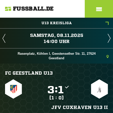
FUSSBALL.DE
U13 KREISLIGA
 
 
Rasenplatz, Köhlen I, Geestensether Str. 11, 27624
Geestland
FC GEESTLAND U13

:

[1 : 0]
JFV CUXHAVEN U13 II