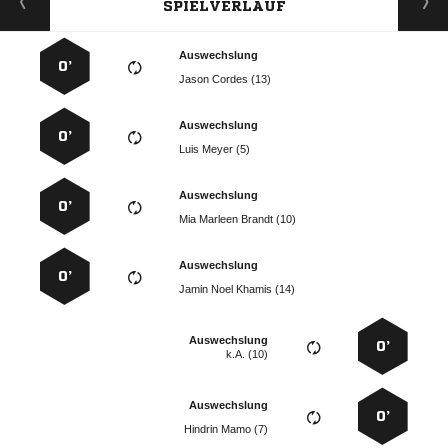
SPIELVERLAUF
Auswechslung
0’
  
Auswechslung
0’
  
Auswechslung
0’
   
Auswechslung
0’
   
Auswechslung
0’
k.A. (10)
Auswechslung
0’
  