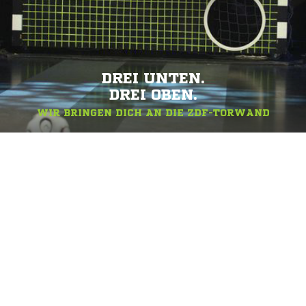
DREI UNTEN.
DREI OBEN.
WIR BRINGEN DICH AN DIE ZDF-TORWAND