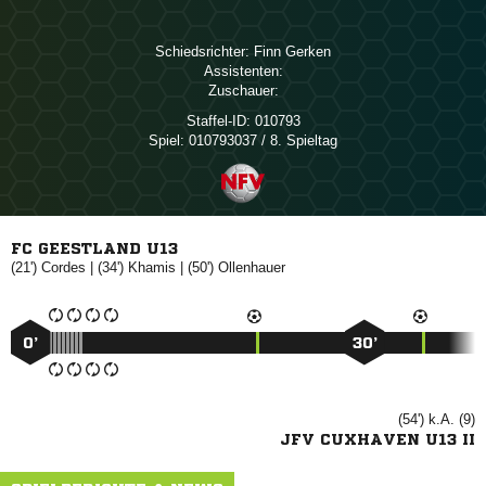
Schiedsrichter:
 
Assistenten:
Zuschauer:
Staffel-ID:
010793
Spiel:
010793037 / 8. Spieltag
FC GEESTLAND U13
(21')

| (34')

| (50')

0’
30’
(54') k.A. (9)
JFV CUXHAVEN U13 II